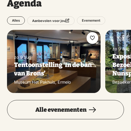
Agenda
Alles
Evenement
Aanbevolen voor jou
Maak
zo 9 aug
favoriet
Exposi
zo 9 aug
Tentoonstelling ‘In de ban
Bezoe
van Brons’
Nunsp
Museum Het Pakhuis, Ermelo
Bezoeker
Alle evenementen