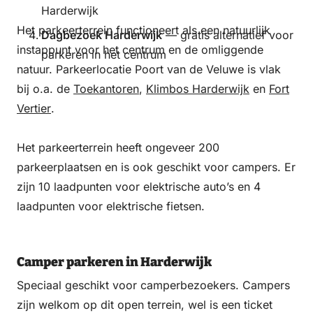
Harderwijk
Het parkeerterrein functioneert als een natuurlijk
Dagbezoek Harderwijk
— gratis alternatief voor
instappunt voor het centrum en de omliggende
parkeren in het centrum
natuur. Parkeerlocatie Poort van de Veluwe is vlak
bij o.a. de
Toekantoren
,
Klimbos Harderwijk
en
Fort
Vertier
.
Het parkeerterrein heeft ongeveer 200
parkeerplaatsen en is ook geschikt voor campers. Er
zijn 10 laadpunten voor elektrische auto’s en 4
laadpunten voor elektrische fietsen.
Camper parkeren in Harderwijk
Speciaal geschikt voor camperbezoekers. Campers
zijn welkom op dit open terrein, wel is een ticket