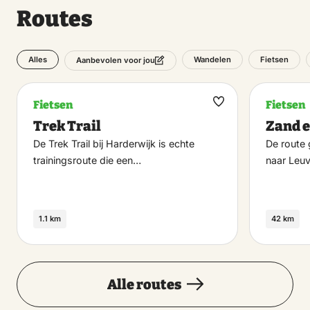
Routes
Alles
Wandelen
Fietsen
Aanbevolen voor jou
Fietsen
Fietsen
Maak
Trek Trail
Zand e
favoriet
De Trek Trail bij Harderwijk is echte
De route 
trainingsroute die een…
naar Leu
1.1 km
42 km
Alle routes