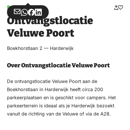
Parkeren
Deel
Deel
Deel
Deel
Ontvangstlocatie
via
via
op
op
Email
WhatsApp
Facebook
LinkedIn
Veluwe Poort
Boekhorstlaan 2 — Harderwijk
Over Ontvangstlocatie Veluwe Poort
De ontvangstlocatie Veluwe Poort aan de
Boekhorstlaan in Harderwijk heeft circa 200
parkeerplaatsen en is geschikt voor campers. Het
parkeerterrein is ideaal als je Harderwijk bezoekt
vanuit de richting van de Veluwe of via de A28.