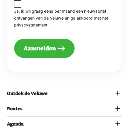
JA,
IK
Ja, ik wil graag eens per maand een nieuwsbrief
WIL
GRAAG
ontvangen van de Veluwe
en ga akkoord met het
EENS
privacystatement
.
PER
MAAND
EEN
NIEUWSBRIEF
Aanmelden
ONTVANGEN
VAN
DE
VELUWE
EN
GA
AKKOORD
MET
Ontdek de Veluwe
HET
PRIVACYSTATEMENT.
(VEREIST)
Routes
Agenda