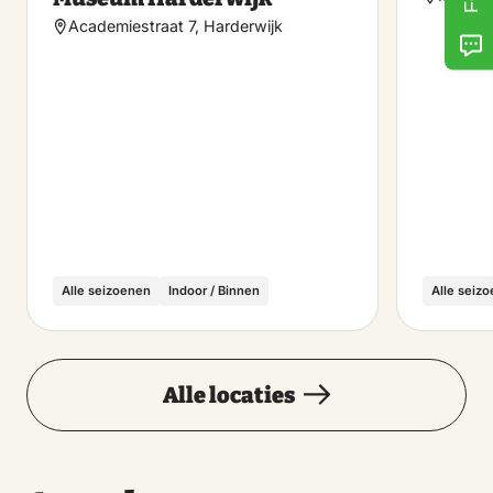
Academiestraat 7, Harderwijk
Alle seizoenen
Indoor / Binnen
Alle seiz
Alle locaties