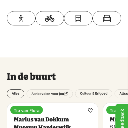
Toon op kaart
In de buurt
Alles
Cultuur & Erfgoed
Attra
Aanbevolen voor jou
Tip van Flora
Tip van F
Feedback
Museum
Museu
Maak
Marius van Dokkum
Museu
favoriet
Museum Harderwijk
Molenaa