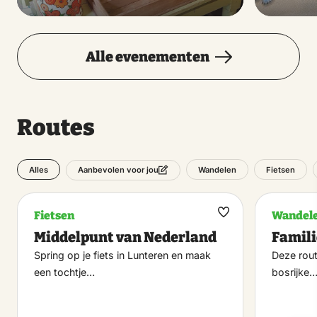
Alle evenementen
Routes
Alles
Wandelen
Fietsen
Aanbevolen voor jou
Fietsen
Wandel
Maak
Middelpunt van Nederland
Famil
favoriet
Spring op je fiets in Lunteren en maak
Deze rout
een tochtje…
bosrijke