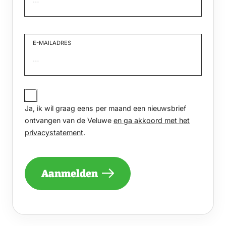
Voornaam
E-MAILADRES
JA,
IK
Ja, ik wil graag eens per maand een nieuwsbrief
WIL
GRAAG
ontvangen van de Veluwe
en ga akkoord met het
EENS
privacystatement
.
PER
MAAND
EEN
NIEUWSBRIEF
Aanmelden
ONTVANGEN
VAN
DE
VELUWE
EN
GA