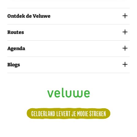
AKKOORD
MET
Ontdek de Veluwe
HET
PRIVACYSTATEMENT.
(VEREIST)
Routes
Agenda
Blogs