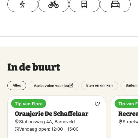
In de buurt
Alles
Eten en drinken
Buitenr
Aanbevolen voor jou
Tip van Flora
Tip van F
High tea
Recreat
Maak
Oranjerie De Schaffelaar
Recre
favoriet
Stationsweg 4A, Barneveld
Stroetw
Vandaag open:
12:00 – 15:00