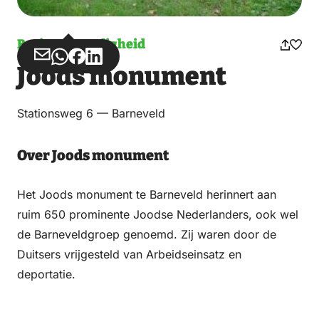
Bezienswaardigheid
Deel
Deel
Deel
Deel
Joods monument
via
via
op
op
Email
WhatsApp
Facebook
LinkedIn
Stationsweg 6 — Barneveld
Over Joods monument
Het Joods monument te Barneveld herinnert aan
ruim 650 prominente Joodse Nederlanders, ook wel
de Barneveldgroep genoemd. Zij waren door de
Duitsers vrijgesteld van Arbeidseinsatz en
deportatie.