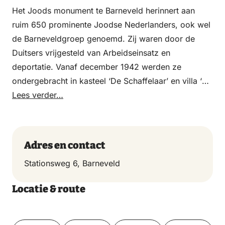
Het Joods monument te Barneveld herinnert aan
ruim 650 prominente Joodse Nederlanders, ook wel
de Barneveldgroep genoemd. Zij waren door de
Duitsers vrijgesteld van Arbeidseinsatz en
deportatie. Vanaf december 1942 werden ze
ondergebracht in kasteel ‘De Schaffelaar’ en villa ‘De
Biezen’ in Barneveld. Dit gebeurde in het kader van
Lees verder…
het ‘Plan Frederiks’. Op 29 september 1943 werd
deze groep gedeporteerd naar kamp Westerbork,
waarvandaan zij afgevoerd werden naar
Adres en contact
Theresienstadt. In totaal hebben 632 Joden van
Stationsweg 6, Barneveld
deze groep de oorlog overleefd.
Locatie & route
Toon op kaart