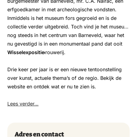
burgemeester van Barneveld, mr. C.A. Nairac, een
erfgoedkamer in met archeologische vondsten.
Inmiddels is het museum fors gegroeid en is de
collectie verder uitgebreid. Toch vind je het museum
nog steeds in het centrum van Barneveld, waar het
nu gevestigd is in een monumentaal pand dat ooit
dienstdeed als brouwerij.
Wisselexpositie
Drie keer per jaar is er een nieuwe tentoonstelling
over kunst, actuele thema’s of de regio. Bekijk de
website en ontdek wat er nu te zien is.
Lees verder…
Adres en contact