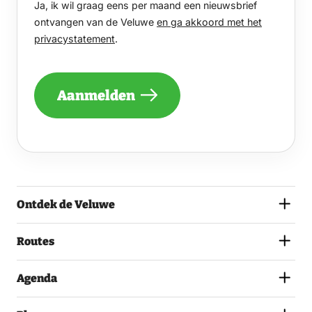
Ja, ik wil graag eens per maand een nieuwsbrief
WIL
GRAAG
ontvangen van de Veluwe
en ga akkoord met het
EENS
privacystatement
.
PER
MAAND
EEN
NIEUWSBRIEF
Aanmelden
ONTVANGEN
VAN
DE
VELUWE
EN
GA
AKKOORD
MET
Ontdek de Veluwe
HET
PRIVACYSTATEMENT.
(VEREIST)
Routes
Agenda