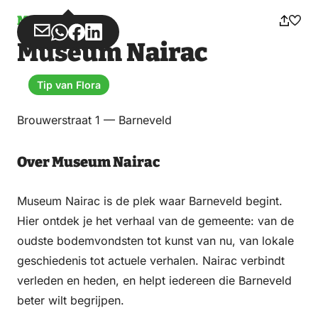
Museum
Deel
Deel
Deel
Deel
Museum Nairac
via
via
op
op
Email
WhatsApp
Facebook
LinkedIn
Tip van Flora
Brouwerstraat 1 — Barneveld
Over Museum Nairac
Museum Nairac is de plek waar Barneveld begint.
Hier ontdek je het verhaal van de gemeente: van de
oudste bodemvondsten tot kunst van nu, van lokale
geschiedenis tot actuele verhalen. Nairac verbindt
verleden en heden, en helpt iedereen die Barneveld
beter wilt begrijpen.