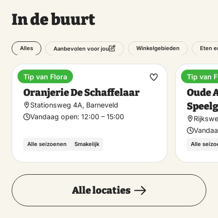
In de buurt
Alles
Winkelgebieden
Eten e
Aanbevolen voor jou
Tip van Flora
Tip van F
High tea
Museu
Maak
Oranjerie De Schaffelaar
Oude 
favoriet
Speel
Stationsweg 4A, Barneveld
Vandaag open:
12:00 – 15:00
Rijkswe
Vandaa
Alle seizoenen
Smakelijk
Alle seiz
Alle locaties