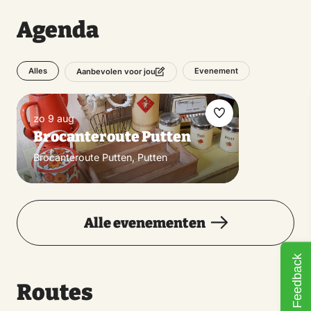
Agenda
Alles
Evenement
Aanbevolen voor jou
zo 9 aug
Maak
Brocanteroute Putten
favoriet
Brocanteroute Putten, Putten
Alle evenementen
Feedback
Routes