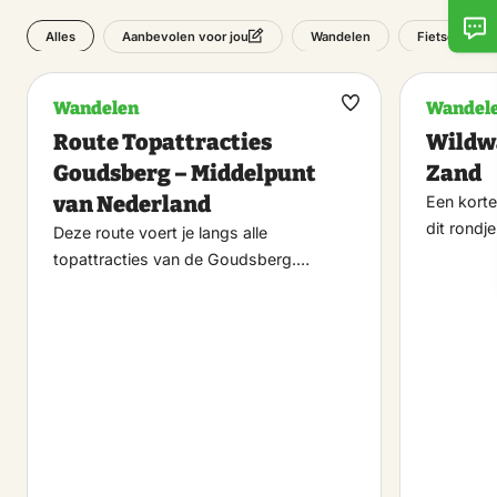
Alles
Wandelen
Fietsen
Aanbevolen voor jou
Wandelen
Wandel
Maak
Route Topattracties
Wildw
favoriet
Goudsberg – Middelpunt
Zand
van Nederland
Een korte
dit rondj
Deze route voert je langs alle
topattracties van de Goudsberg.…