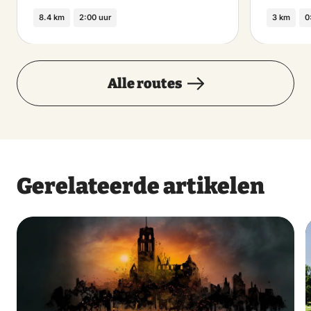
8.4 km
2:00 uur
3 km
0
Alle routes
Gerelateerde artikelen