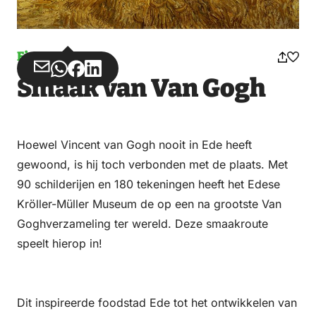
Fietsen
Deel
Deel
Deel
Deel
Smaak van Van Gogh
via
via
op
op
Email
WhatsApp
Facebook
LinkedIn
Hoewel Vincent van Gogh nooit in Ede heeft
gewoond, is hij toch verbonden met de plaats. Met
90 schilderijen en 180 tekeningen heeft het Edese
Kröller-Müller Museum de op een na grootste Van
Goghverzameling ter wereld. Deze smaakroute
speelt hierop in!
Dit inspireerde foodstad Ede tot het ontwikkelen van