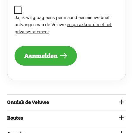
JA,
IK
Ja, ik wil graag eens per maand een nieuwsbrief
WIL
GRAAG
ontvangen van de Veluwe
en ga akkoord met het
EENS
privacystatement
.
PER
MAAND
EEN
NIEUWSBRIEF
Aanmelden
ONTVANGEN
VAN
DE
VELUWE
EN
GA
AKKOORD
MET
Ontdek de Veluwe
HET
PRIVACYSTATEMENT.
(VEREIST)
Routes