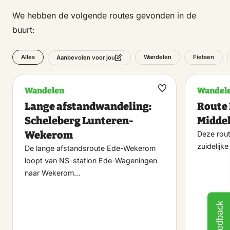
We hebben de volgende routes gevonden in de
buurt:
Alles
Wandelen
Fietsen
Aanbevolen voor jou
Wandelen
Wandel
Maak
Lange afstandwandeling:
Route
favoriet
Scheleberg Lunteren-
Midde
Wekerom
Deze rout
zuidelijk
De lange afstandsroute Ede-Wekerom
loopt van NS-station Ede-Wageningen
naar Wekerom…
Feedback