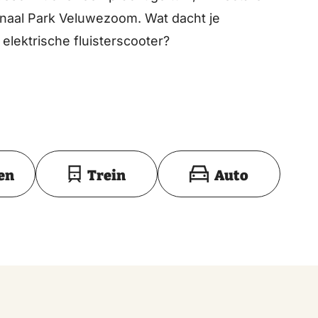
onaal Park Veluwezoom. Wat dacht je
elektrische fluisterscooter?
Toon op kaart
en
Trein
Auto