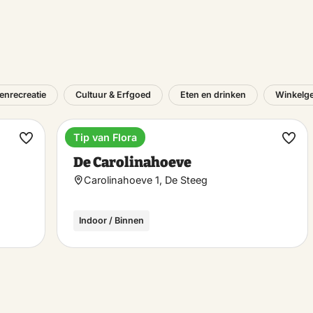
tenrecreatie
Cultuur & Erfgoed
Eten en drinken
Winkelg
Tip van Flora
Lunchroom
Maak
Maa
De Carolinahoeve
favoriet
favo
Carolinahoeve 1, De Steeg
Indoor / Binnen