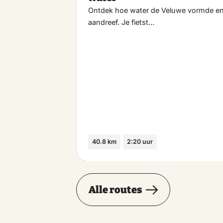
Ontdek hoe water de Veluwe vormde e
aandreef. Je fietst…
40.8 km
2:20 uur
Alle routes