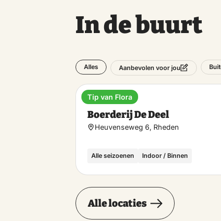
In de buurt
Alles
Bui
Aanbevolen voor jou
Tip van Flora
Diner
Boerderij De Deel
Heuvenseweg 6, Rheden
Alle seizoenen
Indoor / Binnen
Alle locaties