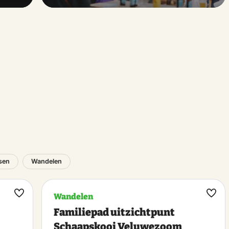
tsen
Wandelen
Wandelen
Maak
Maa
Familiepad uitzichtpunt
favoriet
favo
Schaapskooi Veluwezoom