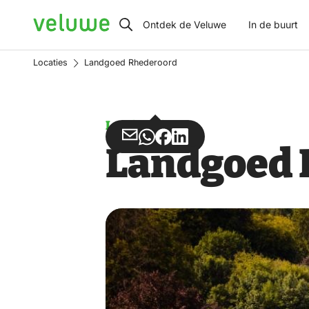
Veluwe
Ontdek de Veluwe
In de buurt
Locaties
Landgoed Rhederoord
Landgoed
Deel
Deel
Deel
Deel
Landgoed 
via
via
op
op
Email
WhatsApp
Facebook
LinkedIn