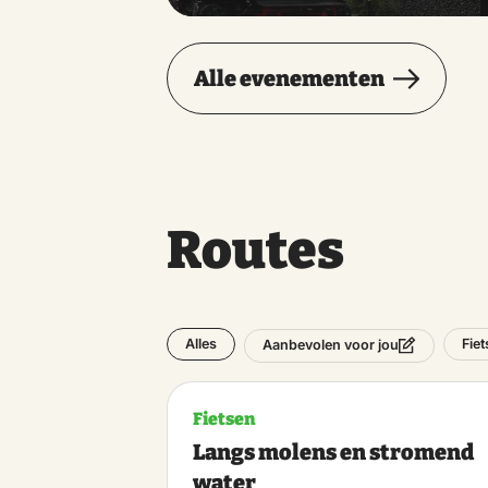
Alle evenementen
Routes
Alles
Fie
Aanbevolen voor jou
Fietsen
Langs molens en stromend
water