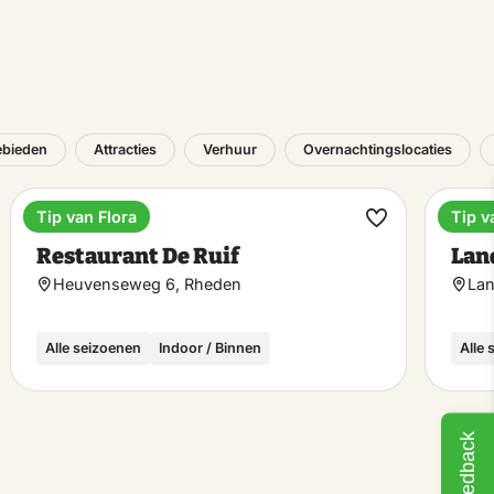
ebieden
Attracties
Verhuur
Overnachtingslocaties
Tip van Flora
Tip v
Diner
Land
k
Maak
Restaurant De Ruif
Lan
riet
favoriet
Heuvenseweg 6, Rheden
Lan
Alle seizoenen
Indoor / Binnen
Alle
Feedback