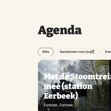
Agenda
Alles
Eve
Aanbevolen voor jou
vr 7 aug
Met de Stoomtre
mee (station
Eerbeek)
Eerbeek, Eerbeek