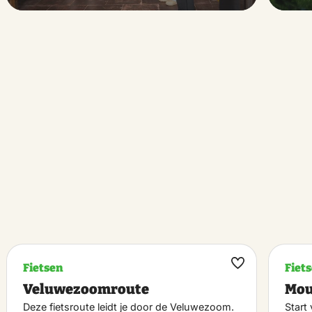
Fietsen
Fiet
k
Maak
Veluwezoomroute
Mou
riet
favoriet
Deze fietsroute leidt je door de Veluwezoom.
Start