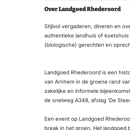
Over Landgoed Rhederoord
Stijlvol vergaderen, dineren en o
authentieke landhuis of koetshuis 
(biologische) gerechten en oprech
Landgoed Rhederoord is een hist
van Arnhem in de groene rand van
zakelijke en informele bijeenkoms
de snelweg A348, afslag ‘De Steeg
Een event op Landgoed Rhederoord
break in het groen. Het landgoed b