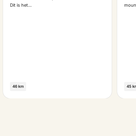
Dit is het…
moun
46 km
45 k