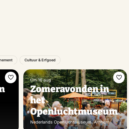
nement
Cultuur & Erfgoed
t/m 16 aug
Maak
Maa
in
Zomeravonden in
favoriet
favo
het
Openluchtmuseum
Nederlands Openluchtmuseum, Arnhem