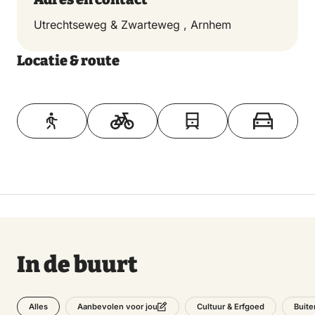
Utrechtseweg & Zwarteweg , Arnhem
Locatie & route
Toon op kaart
In de buurt
Alles
Cultuur & Erfgoed
Buite
Aanbevolen voor jou