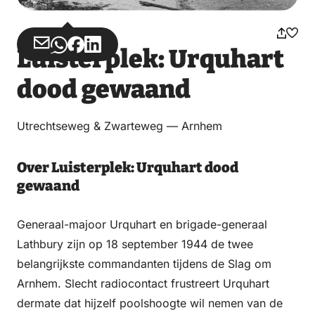
Deel
Deel
Deel
Deel
Luisterplek: Urquhart
via
via
op
op
dood gewaand
Email
WhatsApp
Facebook
LinkedIn
Utrechtseweg & Zwarteweg — Arnhem
Over Luisterplek: Urquhart dood
gewaand
Generaal-majoor Urquhart en brigade-generaal
Lathbury zijn op 18 september 1944 de twee
belangrijkste commandanten tijdens de Slag om
Arnhem. Slecht radiocontact frustreert Urquhart
dermate dat hijzelf poolshoogte wil nemen van de