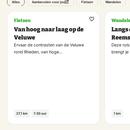
Alles
Fietsen
Wandelen
Aanbevolen voor jou
Fietsen
Wandel
Maak
Van hoog naar laag op de
Langs 
favoriet
Veluwe
Reems
Ervaar de contrasten van de Veluwe
Deze rols
rond Rheden, van hoge…
brengt je
27.1 km
1:30 uur
1 km