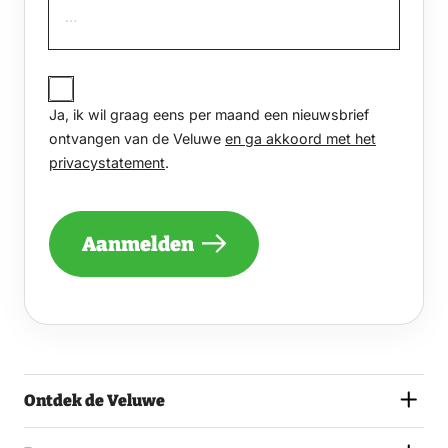
JA,
IK
Ja, ik wil graag eens per maand een nieuwsbrief
WIL
GRAAG
ontvangen van de Veluwe
en ga akkoord met het
EENS
privacystatement
.
PER
MAAND
EEN
NIEUWSBRIEF
Aanmelden
ONTVANGEN
VAN
DE
VELUWE
EN
GA
AKKOORD
MET
Ontdek de Veluwe
HET
PRIVACYSTATEMENT.
(VEREIST)