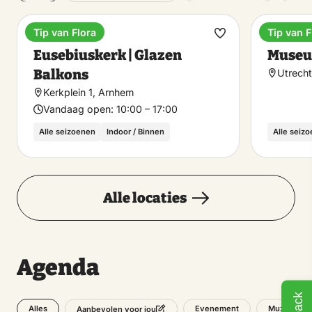
Tip van Flora
Tip van F
Museum
Museu
Maak
Eusebiuskerk | Glazen
Museu
favoriet
Balkons
Utrech
Kerkplein 1, Arnhem
Vandaag open:
10:00 – 17:00
Alle seizoenen
Indoor / Binnen
Alle seiz
Alle locaties
Agenda
Alles
Evenement
Muziek
Aanbevolen voor jou