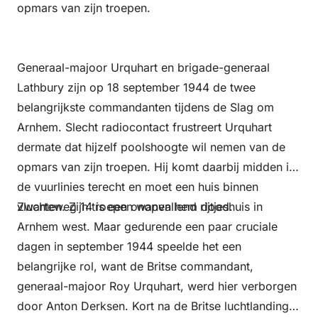
opmars van zijn troepen.
Generaal-majoor Urquhart en brigade-generaal
Lathbury zijn op 18 september 1944 de twee
belangrijkste commandanten tijdens de Slag om
Arnhem. Slecht radiocontact frustreert Urquhart
dermate dat hijzelf poolshoogte wil nemen van de
opmars van zijn troepen. Hij komt daarbij midden in
de vuurlinies terecht en moet een huis binnen
vluchten. Zijn troepen wanen hem dood.
Zwarteweg 14 is een onopvallend rijtjeshuis in
Arnhem west. Maar gedurende een paar cruciale
dagen in september 1944 speelde het een
belangrijke rol, want de Britse commandant,
generaal-majoor Roy Urquhart, werd hier verborgen
door Anton Derksen. Kort na de Britse luchtlanding