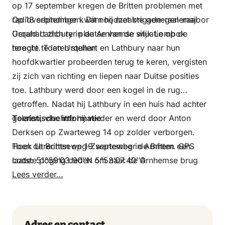
op 17 september kregen de Britten problemen met
radioverbindingen. Dit noodzaakte generaal-majoor
Op 18 september kwam hij met brigade-generaal
Urquhart zich ter plaatse van de situatie op de
Gerald Lathbury in de Arnhemse wijk Lombok
hoogte te laten stellen.
terecht. Toen Urquhart en Lathbury naar hun
hoofdkwartier probeerden terug te keren, vergisten
zij zich van richting en liepen naar Duitse posities
toe. Lathbury werd door een kogel in de rug
getroffen. Nadat hij Lathbury in een huis had achter
gelaten, vluchtte hij verder en werd door Anton
Toeristische informatie
Derksen op Zwarteweg 14 op zolder verborgen.
Toen de Britten op 19 september de Britten een
Hoek Utrechtseweg-Zwarteweg in Arnhem. GPS
laatste poging deden om naar de Arnhemse brug
code: 51°59’03.90’’N 5°53’07.40’’O
door te stoten, werd Urquhart bevrijd.
Lees verder…
Adres en contact