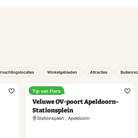
rnachtingslocaties
Winkelgebieden
Attracties
Buitenrec
Tip van Flora
Treinstations
Maak
Maa
Veluwe OV-poort Apeldoorn-
favoriet
favo
Stationsplein
Stationsplein , Apeldoorn