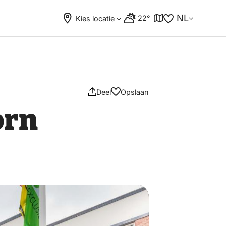
NL
22°
Kies locatie
Deel
Opslaan
orn