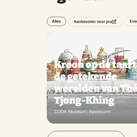
Alles
Eve
Aanbevolen voor jou
t/m 25 okt
Kroon op de taart
de getekende
werelden van Th
Tjong-Khing
CODA Museum, Apeldoorn