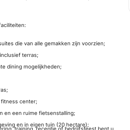
ciliteiten:
uites die van alle gemakken zijn voorzien;
inclusief terras;
ate dining mogelijkheden;
ras;
itness center;
n en een ruime fietsenstalling;
ving en in eigen tuin (20 hectare);
ing, training, receptie of bedrijfsfeest bent u