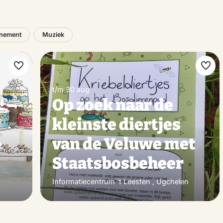
nement
Muziek
Maak
Maa
favoriet
favo
t/m 30 aug
! –
Op zoek naar de
kleinste diertjes
é
van de Veluwe met
Staatsbosbeheer
Informatiecentrum 't Leesten , Ugchelen