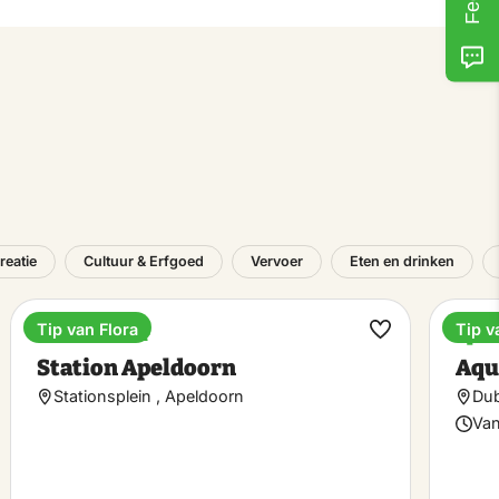
reatie
Cultuur & Erfgoed
Vervoer
Eten en drinken
Tip van Flora
Tip v
Fietsverhuur
Spa
k
Maak
Station Apeldoorn
Aqu
riet
favoriet
Stationsplein , Apeldoorn
Dub
Van