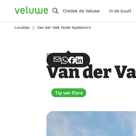
Veluwe
Ontdek de Veluwe
In de buurt
Locaties
Van der Valk Hotel Apeldoorn
Hotel
Deel
Deel
Deel
Deel
Van der Va
via
via
op
op
Email
WhatsApp
Facebook
LinkedIn
Tip van Flora