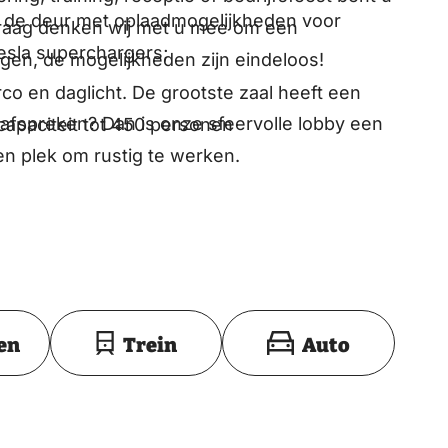
r de deur met oplaadmogelijkheden voor
 Graag denken wij met u mee om een
Tesla superchargers;
gen, de mogelijkheden zijn eindeloos!
rco en daglicht. De grootste zaal heeft een
er afspreken? Dan is onze sfeervolle lobby een
apaciteit tot 450 personen
n plek om rustig te werken.
 in de tuin voor bijzondere aangelegenheden;
Toon op kaart
en
Trein
Auto