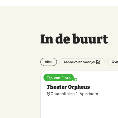
In de buurt
Alles
Ove
Aanbevolen voor jou
Tip van Flora
Entertainment
Theater Orpheus
Churchillplein 1, Apeldoorn