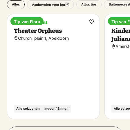
Alles
Attracties
Buitenrecreat
Aanbevolen voor jou
Tip van Flora
Tip van F
Entertainment
Attract
Maak
Theater Orpheus
Kinde
favoriet
Julian
Churchillplein 1, Apeldoorn
Amersf
Alle seizoenen
Indoor / Binnen
Alle seiz