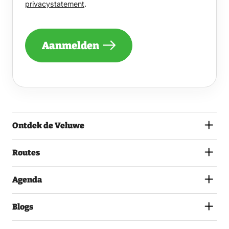
privacystatement
.
PER
MAAND
EEN
NIEUWSBRIEF
Aanmelden
ONTVANGEN
VAN
DE
VELUWE
EN
GA
AKKOORD
MET
Ontdek de Veluwe
HET
PRIVACYSTATEMENT.
(VEREIST)
Routes
Agenda
Blogs