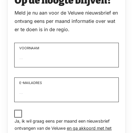
Op de hoogte blijven?
Meld je nu aan voor de Veluwe nieuwsbrief en
ontvang eens per maand informatie over wat
er te doen is in de regio.
VOORNAAM
Voornaam
E-MAILADRES
JA,
IK
Ja, ik wil graag eens per maand een nieuwsbrief
WIL
GRAAG
ontvangen van de Veluwe
en ga akkoord met het
EENS