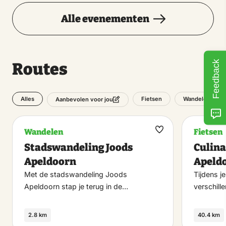
Alle evenementen
Feedback
Routes
Alles
Fietsen
Wandelen
Aanbevolen voor jou
Wandelen
Fietsen
Maak
Stadswandeling Joods
Culina
favoriet
Apeldoorn
Apeld
Met de stadswandeling Joods
Tijdens j
Apeldoorn stap je terug in de…
verschill
2.8 km
40.4 km