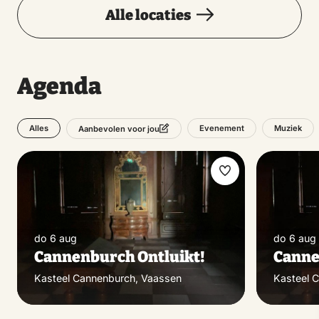
Alle locaties
Agenda
Alles
Evenement
Muziek
Aanbevolen voor jou
Maak
favoriet
do 6 aug
do 6 aug
Cannenburch Ontluikt!
Canne
Kasteel Cannenburch, Vaassen
Kasteel 