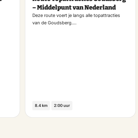
favoriet
favo
– Middelpunt van Nederland
Deze route voert je langs alle topattracties
van de Goudsberg.…
8.4 km
2:00 uur