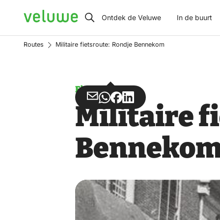
Veluwe
Ontdek de Veluwe
In de buurt
Routes
Militaire fietsroute: Rondje Bennekom
Fietsen
Deel
Deel
Deel
Deel
Militaire 
via
via
op
op
Email
WhatsApp
Facebook
LinkedIn
Benneko