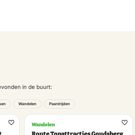
vonden in de buurt:
tsen
Wandelen
Paardrijden
Wandelen
Maak
Maa
t
Route Topattracties Goudsberg