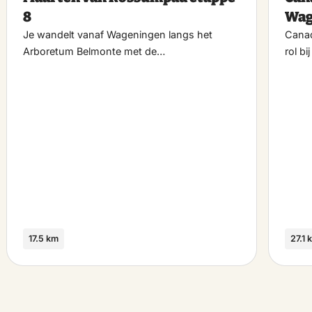
riet
favoriet
8
Wag
Je wandelt vanaf Wageningen langs het
Canad
Arboretum Belmonte met de…
rol b
17.5 km
27.1 