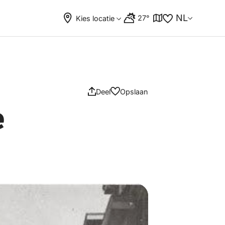
NL
27°
Kies locatie
Deel
Opslaan
e