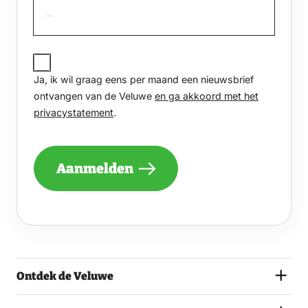
JA,
IK
Ja, ik wil graag eens per maand een nieuwsbrief
WIL
GRAAG
ontvangen van de Veluwe
en ga akkoord met het
EENS
privacystatement
.
PER
MAAND
EEN
NIEUWSBRIEF
Aanmelden
ONTVANGEN
VAN
DE
VELUWE
EN
GA
AKKOORD
MET
Ontdek de Veluwe
HET
PRIVACYSTATEMENT.
(VEREIST)