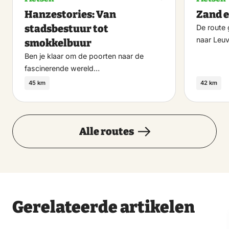
Maak
Hanzestories: Van
Zand e
favoriet
stadsbestuur tot
De route 
naar Leu
smokkelbuur
Ben je klaar om de poorten naar de
fascinerende wereld…
45 km
42 km
Alle routes
Gerelateerde artikelen