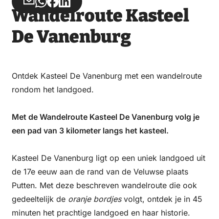
Deel
Deel
Deel
Deel
Wandelroute Kasteel
via
via
op
op
Email
WhatsApp
Facebook
LinkedIn
De Vanenburg
Ontdek Kasteel De Vanenburg met een wandelroute
rondom het landgoed.
Met de Wandelroute Kasteel De Vanenburg volg je
een pad van 3 kilometer langs het kasteel.
Kasteel De Vanenburg ligt op een uniek landgoed uit
de 17e eeuw aan de rand van de Veluwse plaats
Putten. Met deze beschreven wandelroute die ook
gedeeltelijk de
oranje bordjes
volgt, ontdek je in 45
minuten het prachtige landgoed en haar historie.