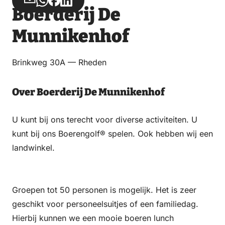
Deel
Deel
Deel
Deel
Boerderij De
via
via
op
op
Email
WhatsApp
Facebook
LinkedIn
Munnikenhof
Brinkweg 30A — Rheden
Over Boerderij De Munnikenhof
U kunt bij ons terecht voor diverse activiteiten. U
kunt bij ons Boerengolf® spelen. Ook hebben wij een
landwinkel.
Groepen tot 50 personen is mogelijk. Het is zeer
geschikt voor personeelsuitjes of een familiedag.
Hierbij kunnen we een mooie boeren lunch