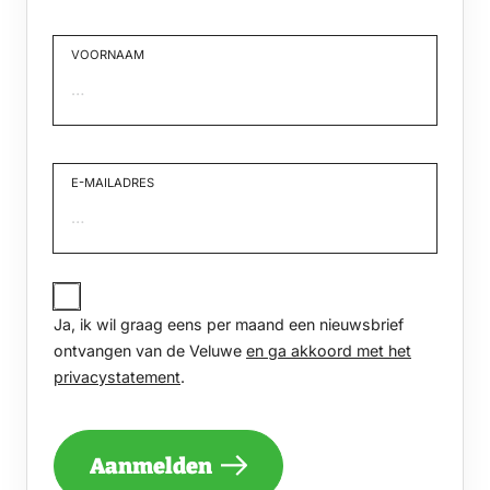
VOORNAAM
Voornaam
E-MAILADRES
JA,
IK
Ja, ik wil graag eens per maand een nieuwsbrief
WIL
GRAAG
ontvangen van de Veluwe
en ga akkoord met het
EENS
privacystatement
.
PER
MAAND
EEN
NIEUWSBRIEF
Aanmelden
ONTVANGEN