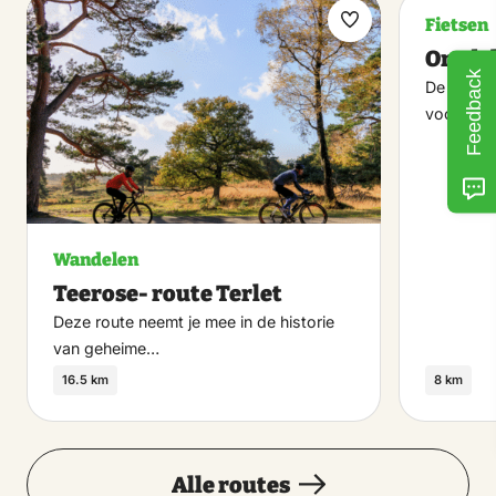
Fietsen
Maak
Ontdek
favoriet
Feedback
De route 
voor duo
Wandelen
Teerose- route Terlet
Deze route neemt je mee in de historie
van geheime…
16.5 km
8 km
Alle routes