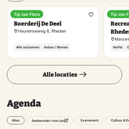
Tip van Flora
Tip van F
Diner
Recreat
Maak
Boerderij De Deel
Recrea
favoriet
Rhede
Heuvenseweg 6, Rheden
Marswe
Alle seizoenen
Indoor / Binnen
Herfst
O
Alle locaties
Agenda
Alles
Evenement
Cultuur & E
Aanbevolen voor jou