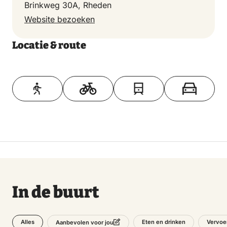
Brinkweg 30A, Rheden
Website bezoeken
Locatie & route
Toon op kaart
In de buurt
Alles
Eten en drinken
Vervoe
Aanbevolen voor jou