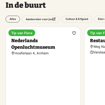
In de buurt
Alles
Cultuur & Erfgoed
Eten 
Aanbevolen voor jou
Tip van Flora
Tip van F
Museum
Borrele
Maak
Nederlands
Resta
favoriet
Openluchtmuseum
Weg Na
Vandaa
Hoeferlaan 4, Arnhem