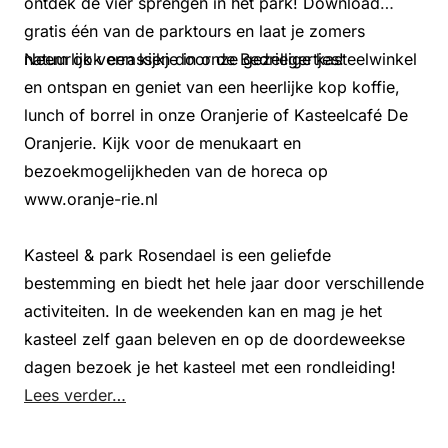
ontdek de vier sprengen in het park! Download
gratis één van de parktours en laat je zomers
natuurlijk verrassen door de Bedriegertjes!
Neem ook een kijkje in onze gezellige kasteelwinkel
en ontspan en geniet van een heerlijke kop koffie,
lunch of borrel in onze Oranjerie of Kasteelcafé De
Oranjerie. Kijk voor de menukaart en
bezoekmogelijkheden van de horeca op
www.oranje-rie.nl
Kasteel & park Rosendael is een geliefde
bestemming en biedt het hele jaar door verschillende
activiteiten. In de weekenden kan en mag je het
kasteel zelf gaan beleven en op de doordeweekse
dagen bezoek je het kasteel met een rondleiding!
Lees verder…