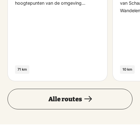
hoogtepunten van de omgeving…
van Scha
Wandelen
71 km
10 km
Alle routes