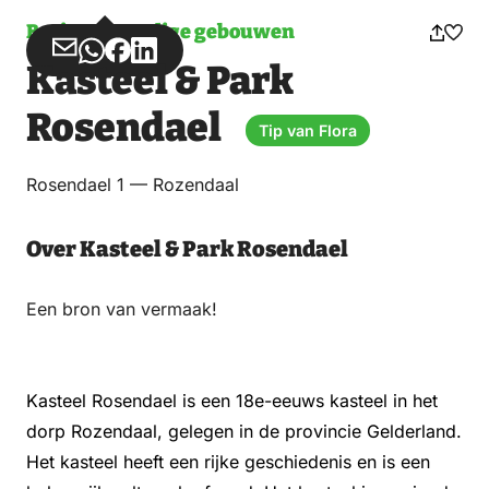
Bezienswaardige gebouwen
Deel
Deel
Deel
Deel
Kasteel & Park
via
via
op
op
Email
WhatsApp
Facebook
LinkedIn
Rosendael
Tip van Flora
Rosendael 1 — Rozendaal
Over Kasteel & Park Rosendael
Een bron van vermaak!
Kasteel Rosendael is een 18e-eeuws kasteel in het
dorp Rozendaal, gelegen in de provincie Gelderland.
Het kasteel heeft een rijke geschiedenis en is een