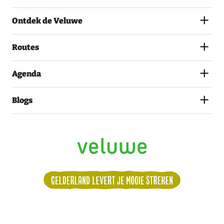
AKKOORD
MET
Ontdek de Veluwe
HET
PRIVACYSTATEMENT.
(VEREIST)
Routes
Agenda
Blogs