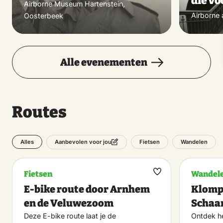
die vo
Airborne Museum Hartenstein,
Airborne 
Oosterbeek
Alle evenementen
Routes
Alles
Fietsen
Wandelen
Aanbevolen voor jou
Fietsen
Wandel
Maak
E-bike route door Arnhem
Klomp
favoriet
en de Veluwezoom
Schaa
Deze E-bike route laat je de
Ontdek h