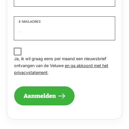
Voornaam
E-MAILADRES
JA,
IK
Ja, ik wil graag eens per maand een nieuwsbrief
WIL
GRAAG
ontvangen van de Veluwe
en ga akkoord met het
EENS
privacystatement
.
PER
MAAND
EEN
NIEUWSBRIEF
Aanmelden
ONTVANGEN
VAN
DE
VELUWE
EN
GA