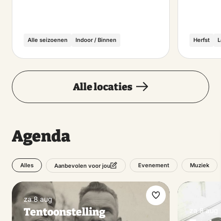
Alle seizoenen
Indoor / Binnen
Herfst
L
Alle locaties
Agenda
Alles
Evenement
Muziek
Aanbevolen voor jou
za 8 aug
Maak
Tentoonstelling
za 8 aug
favoriet