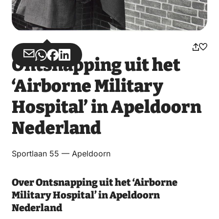
Deel
Deel
Deel
Deel
Ontsnapping uit het
via
via
op
op
‘Airborne Military
Email
WhatsApp
Facebook
LinkedIn
Hospital’ in Apeldoorn
Nederland
Sportlaan 55 — Apeldoorn
Over Ontsnapping uit het ‘Airborne
Military Hospital’ in Apeldoorn
Nederland