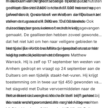
mislukken van de grootschalige operatie. De
In de buurt van Arnhem worden 11.000 parachutisten
geallieerden verliezen in totaal 17.000 manschappen
gedropt. Slechts 2400 onder hen lukt het om na
(ofwel dood, gewond of vermist) en aan Duitse kant
gevechten in Oosterbeek en Arnhem de Rijn over te
vallen er tussen de 8.000 en 13.000 doden. Ook
steken terug naar de Betuwe. De resterende
duizenden burgers komen om het leven.
manschappen sneuvelen of worden krijgsgevangen
gemaakt. De geallieerden hebben zoveel gewonden
dat het niet lukt om hen naar veiligere gebieden te
brengen. Er wordt besloten de gewonden naar het
Het tijdelijke ‘Airborne Military Hospital’ staat onder
nog bezette Apeldoorn te brengen.
leiding van de kolonel-arts Graeme Matthew
Warrack. Hij is zelf op 17 september ten westen van
Arnhem gedropt en vraagt op 24 september aan de
Duitsers om een tijdelijk staakt-het-vuren. Hij krijgt
toestemming om in twee uur tijd 450 gewonden van
het slagveld met Duitse vervoermiddelen naar de
Britse linies te brengen. Warrack zelf blijft achter bij
Het ziekenhuis wordt door de Britten zelf gerund.
de resterende gewonden. Na nog één dag vechten
Warrack wordt commandant van het Airborne-