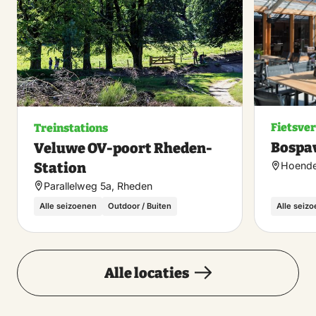
favoriet
Fietsve
Treinstations
Bospav
Veluwe OV-poort Rheden-
Station
Hoende
Parallelweg 5a, Rheden
Alle seizoenen
Outdoor / Buiten
Alle seiz
Alle locaties