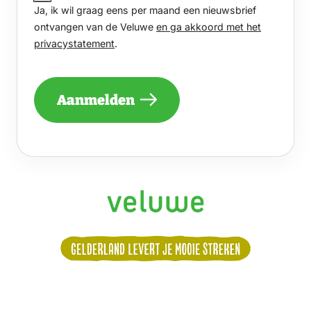
Ja, ik wil graag eens per maand een nieuwsbrief
WIL
GRAAG
ontvangen van de Veluwe
en ga akkoord met het
EENS
privacystatement
.
PER
MAAND
EEN
NIEUWSBRIEF
Aanmelden
ONTVANGEN
VAN
DE
VELUWE
EN
GA
AKKOORD
MET
HET
PRIVACYSTATEMENT.
(VEREIST)