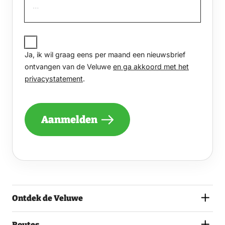
JA,
IK
Ja, ik wil graag eens per maand een nieuwsbrief
WIL
GRAAG
ontvangen van de Veluwe
en ga akkoord met het
EENS
privacystatement
.
PER
MAAND
EEN
NIEUWSBRIEF
Aanmelden
ONTVANGEN
VAN
DE
VELUWE
EN
GA
AKKOORD
MET
Ontdek de Veluwe
HET
PRIVACYSTATEMENT.
(VEREIST)
Routes