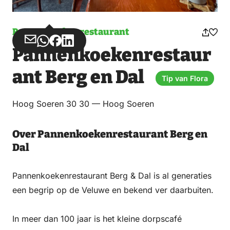
Pannenkoekenrestaurant
Deel
Deel
Deel
Deel
Pannenkoekenrestaur
via
via
op
op
Email
WhatsApp
Facebook
LinkedIn
ant Berg en Dal
Tip van Flora
Hoog Soeren 30 30 — Hoog Soeren
Over Pannenkoekenrestaurant Berg en
Dal
Pannenkoekenrestaurant Berg & Dal is al generaties
een begrip op de Veluwe en bekend ver daarbuiten.
In meer dan 100 jaar is het kleine dorpscafé