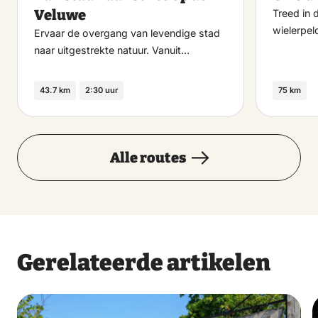
Veluwe
Treed in 
wielerpel
Ervaar de overgang van levendige stad
naar uitgestrekte natuur. Vanuit…
43.7 km
2:30 uur
75 km
Alle routes
Gerelateerde artikelen