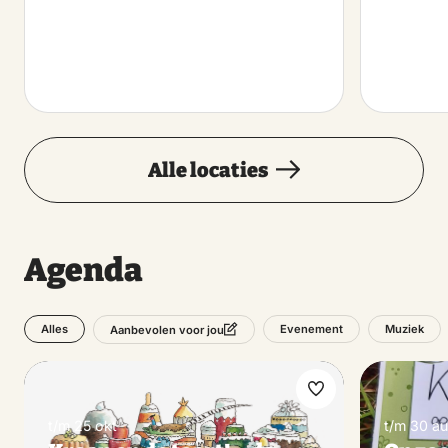
Alle locaties
Agenda
Alles
Evenement
Muziek
Aanbevolen voor jou
Maak
t/m 25 okt
t/m 30 a
favoriet