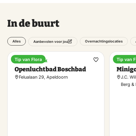
In de buurt
Alles
Overnachtingslocaties
Aanbevolen voor jou
Tip van Flora
Tip van F
Attractiepark
Sportief
Maak
Openluchtbad Boschbad
Minigo
favoriet
Felualaan 29, Apeldoorn
J.C. Wi
Berg & 