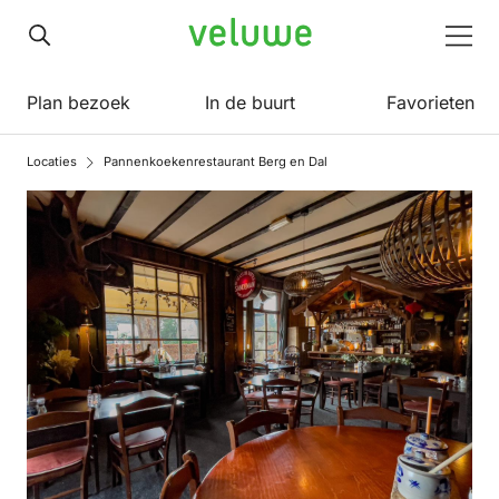
Veluwe
Men
Plan bezoek
In de buurt
Favorieten
Locaties
Pannenkoekenrestaurant Berg en Dal