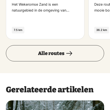
Het Wekeromse Zand is een
Deze rout
natuurgebied in de omgeving van…
mooie b
7.5 km
36.2 km
Alle routes
Gerelateerde artikelen