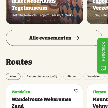
in het Nederlands
Exposi
Tegelmuseum
Verzet
Het Nederlands Tegelmuseum, Otterlo
Ede, Ede
Alle evenementen
Feedback
Routes
Alles
Fietsen
Wandelen
Aanbevolen voor jou
Wandelen
Fietsen
Maak
Wandelroute Wekeromse
Mounta
favoriet
Zand
Veluw