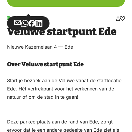
Parkeren
Deel
Deel
Deel
Deel
Veluwe startpunt Ede
via
via
op
op
Email
WhatsApp
Facebook
LinkedIn
Nieuwe Kazernelaan 4 — Ede
Over Veluwe startpunt Ede
Start je bezoek aan de Veluwe vanaf de startlocatie
Ede. Hét vertrekpunt voor het verkennen van de
natuur of om de stad in te gaan!
Deze parkeerplaats aan de rand van Ede, zorgt
ervoor dat je een andere gedeelte van Ede ziet als