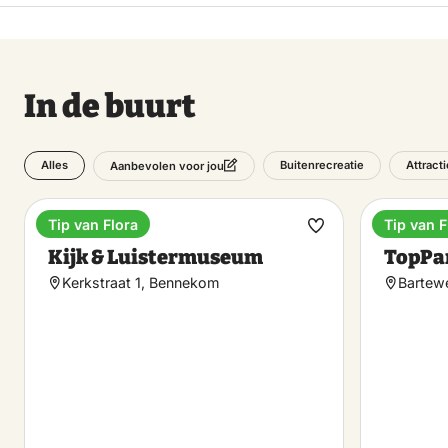
In de buurt
Alles
Buitenrecreatie
Attract
Aanbevolen voor jou
Tip van Flora
Tip van F
Museum
Vakanti
Maak
Kijk & Luistermuseum
TopPar
favoriet
Kerkstraat 1, Bennekom
Bartew