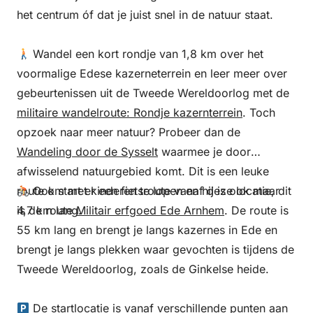
het centrum óf dat je juist snel in de natuur staat.
Wandel een kort rondje van 1,8 km over het
voormalige Edese kazerneterrein en leer meer over
gebeurtenissen uit de Tweede Wereldoorlog met de
militaire wandelroute: Rondje kazernterrein
. Toch
opzoek naar meer natuur? Probeer dan de
Wandeling door de Sysselt
waarmee je door
afwisselend natuurgebied komt. Dit is een leuke
route om met kinderen te lopen en hij is ook maar
Ook start er een fietsroute vanaf deze locatie, dit
4,7 km lang.
is de route
Militair erfgoed Ede Arnhem
. De route is
55 km lang en brengt je langs kazernes in Ede en
brengt je langs plekken waar gevochten is tijdens de
Tweede Wereldoorlog, zoals de Ginkelse heide.
De startlocatie is vanaf verschillende punten aan