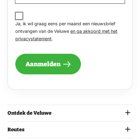
JA,
IK
Ja, ik wil graag eens per maand een nieuwsbrief
WIL
GRAAG
ontvangen van de Veluwe
en ga akkoord met het
EENS
privacystatement
.
PER
MAAND
EEN
NIEUWSBRIEF
Aanmelden
ONTVANGEN
VAN
DE
VELUWE
EN
GA
AKKOORD
MET
Ontdek de Veluwe
HET
PRIVACYSTATEMENT.
(VEREIST)
Routes