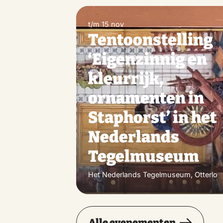
t/m 15 nov
Tentoonstelling
‘Eigenzinnig en
kleurrijk,
ornamenten in
Staphorst’ in het
Nederlands
Tegelmuseum
Het Nederlands Tegelmuseum, Otterlo
Alle evenementen