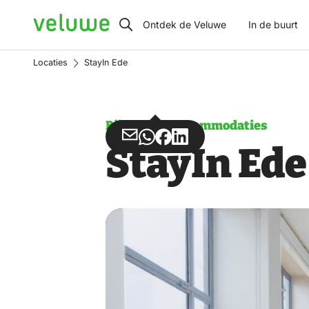
Veluwe
Ontdek de Veluwe
In de buurt
Locaties
StayIn Ede
Bijzondere accommodaties
Deel
Deel
Deel
Deel
StayIn Ed
via
via
op
op
Email
WhatsApp
Facebook
LinkedIn