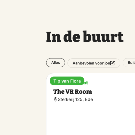
In de buurt
Alles
Bui
Aanbevolen voor jou
Tip van Flora
Entertainment
The VR Room
Sterkerij 125, Ede