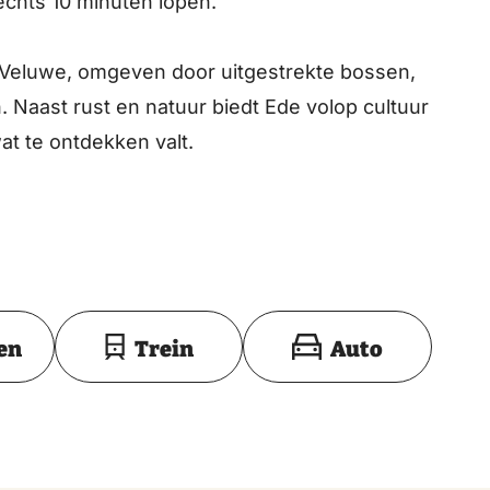
echts 10 minuten lopen.
e Veluwe, omgeven door uitgestrekte bossen,
 Naast rust en natuur biedt Ede volop cultuur
at te ontdekken valt.
Toon op kaart
en
Trein
Auto