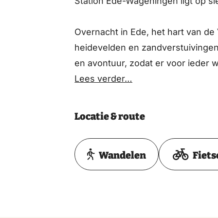
Station Ede-Wageningen ligt op sl
Overnacht in Ede, het hart van d
heidevelden en zandverstuivingen.
en avontuur, zodat er voor ieder w
Lees verder…
Locatie & route
Wandelen
Fiets