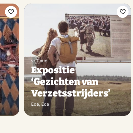
Maak
Maa
favoriet
favo
vr 7 aug
Expositie
‘Gezichten van
Verzetsstrijders’
Ede, Ede