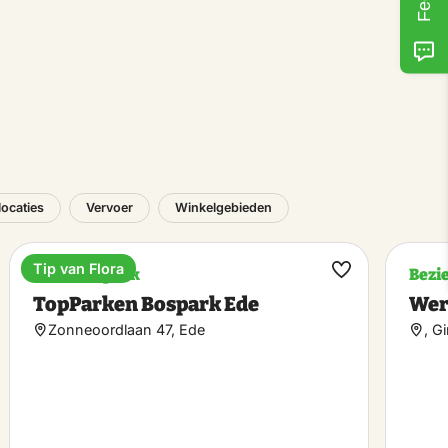
ocaties
Vervoer
Winkelgebieden
Tip van Flora
Vakantiepark
Bezi
k
Maak
TopParken Bospark Ede
Wer
riet
favoriet
Zonneoordlaan 47, Ede
, G