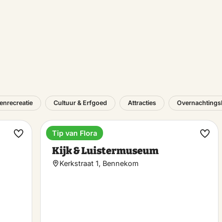
tenrecreatie
Cultuur & Erfgoed
Attracties
Overnachtingsl
Tip van Flora
Museum
Maak
Maa
Kijk & Luistermuseum
favoriet
favo
Kerkstraat 1, Bennekom