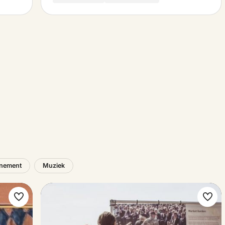
nement
Muziek
Maak
Maa
favoriet
favo