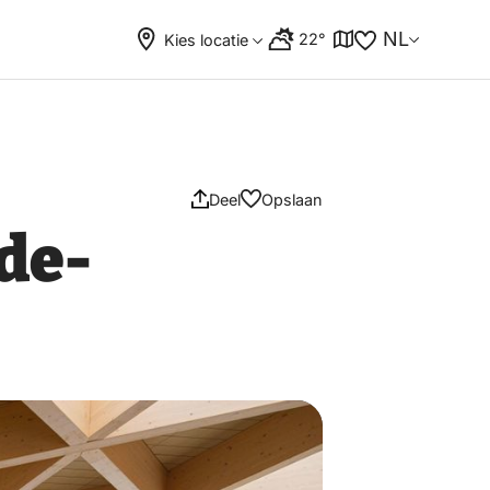
NL
22°
Kies locatie
Deel
Opslaan
de-