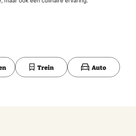
e, maar ook een culinaire ervaring.
Toon op kaart
en
Trein
Auto