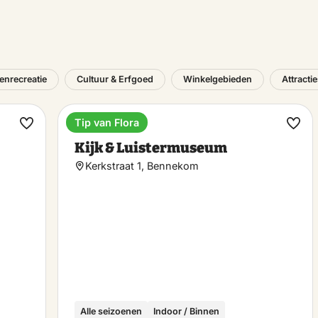
tenrecreatie
Cultuur & Erfgoed
Winkelgebieden
Attracti
Tip van Flora
Museum
Maak
Maa
Kijk & Luistermuseum
favoriet
favo
Kerkstraat 1, Bennekom
Alle seizoenen
Indoor / Binnen