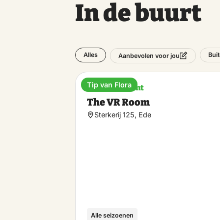
In de buurt
Alles
Bui
Aanbevolen voor jou
Tip van Flora
Entertainment
The VR Room
Sterkerij 125, Ede
Alle seizoenen