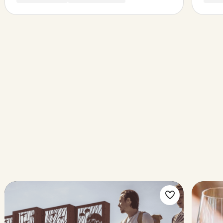
k
Maak
riet
favoriet