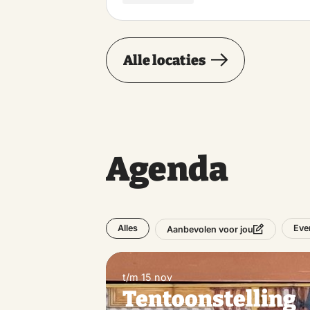
Alle locaties
Agenda
Alles
Eve
Aanbevolen voor jou
t/m 15 nov
Tentoonstelling