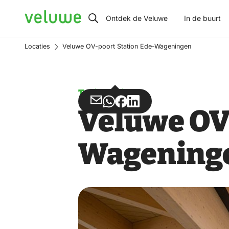
Veluwe
Ontdek de Veluwe
In de buurt
Locaties
Veluwe OV-poort Station Ede-Wageningen
Treinstations
Deel
Deel
Deel
Deel
Veluwe OV
via
via
op
op
Email
WhatsApp
Facebook
LinkedIn
Wagening