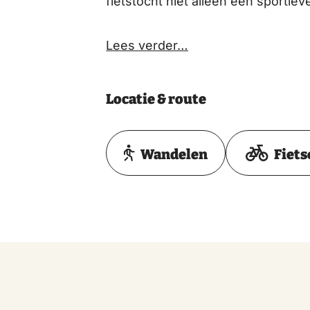
fietstocht niet alleen een sportiev
Lees verder…
Locatie & route
Wandelen
Fiets