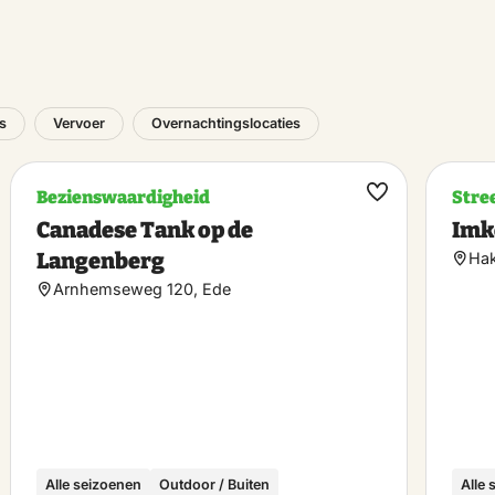
es
Vervoer
Overnachtingslocaties
Bezienswaardigheid
Stre
k
Maak
Canadese Tank op de
Imke
riet
favoriet
Langenberg
Hak
Arnhemseweg 120, Ede
Alle seizoenen
Outdoor / Buiten
Alle