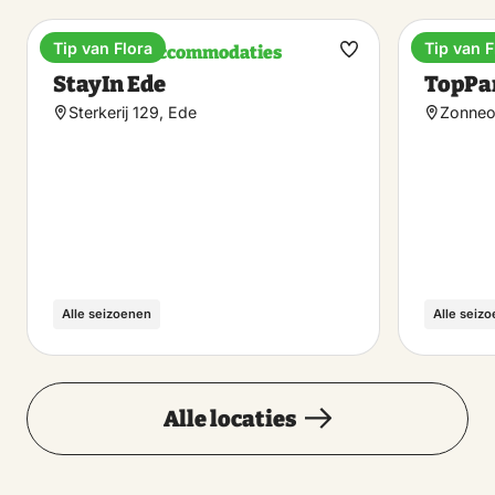
Tip van Flora
Tip van F
Bijzondere accommodaties
Vakanti
Maak
StayIn Ede
TopPa
favoriet
Sterkerij 129, Ede
Zonneo
Alle seizoenen
Alle seiz
Alle locaties