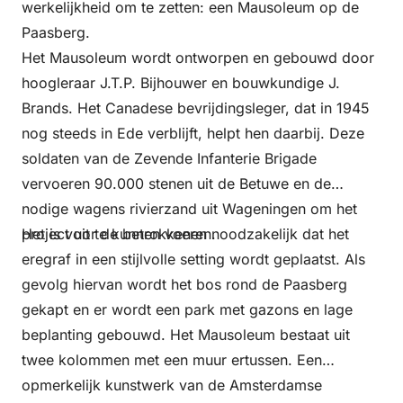
werkelijkheid om te zetten: een Mausoleum op de
Paasberg.
Het Mausoleum wordt ontworpen en gebouwd door
hoogleraar J.T.P. Bijhouwer en bouwkundige J.
Brands. Het Canadese bevrijdingsleger, dat in 1945
nog steeds in Ede verblijft, helpt hen daarbij. Deze
soldaten van de Zevende Infanterie Brigade
vervoeren 90.000 stenen uit de Betuwe en de
nodige wagens rivierzand uit Wageningen om het
project uit te kunnen voeren.
Het is voor de betrokkenen noodzakelijk dat het
eregraf in een stijlvolle setting wordt geplaatst. Als
gevolg hiervan wordt het bos rond de Paasberg
gekapt en er wordt een park met gazons en lage
beplanting gebouwd. Het Mausoleum bestaat uit
twee kolommen met een muur ertussen. Een
opmerkelijk kunstwerk van de Amsterdamse