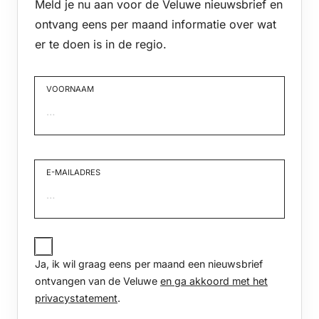
Meld je nu aan voor de Veluwe nieuwsbrief en
ontvang eens per maand informatie over wat
er te doen is in de regio.
VOORNAAM
Voornaam
E-MAILADRES
JA,
IK
Ja, ik wil graag eens per maand een nieuwsbrief
WIL
GRAAG
ontvangen van de Veluwe
en ga akkoord met het
EENS
privacystatement
.
PER
MAAND