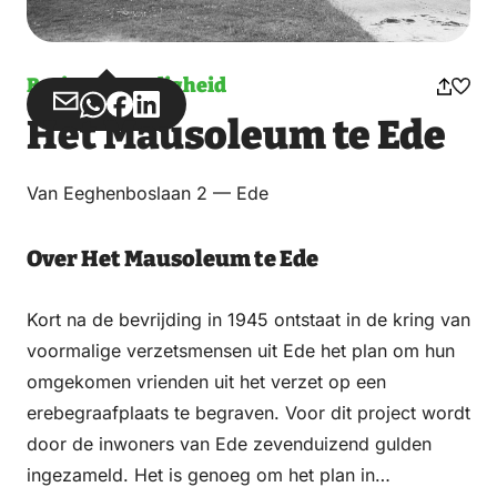
Bezienswaardigheid
Deel
Deel
Deel
Deel
Het Mausoleum te Ede
via
via
op
op
Email
WhatsApp
Facebook
LinkedIn
Van Eeghenboslaan 2 — Ede
Over Het Mausoleum te Ede
Kort na de bevrijding in 1945 ontstaat in de kring van
voormalige verzetsmensen uit Ede het plan om hun
omgekomen vrienden uit het verzet op een
erebegraafplaats te begraven. Voor dit project wordt
door de inwoners van Ede zevenduizend gulden
ingezameld. Het is genoeg om het plan in