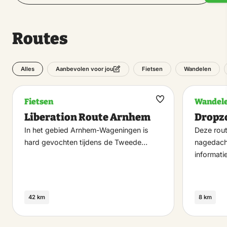
Routes
Alles
Fietsen
Wandelen
Aanbevolen voor jou
Fietsen
Wandel
Maak
Liberation Route Arnhem
Dropz
favoriet
In het gebied Arnhem-Wageningen is
Deze rou
hard gevochten tijdens de Tweede…
nagedach
informat
42 km
8 km