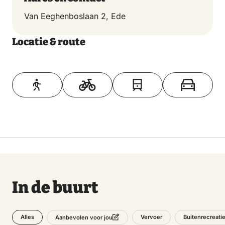
Van Eeghenboslaan 2, Ede
Locatie & route
Toon op kaart
In de buurt
Alles
Vervoer
Buitenrecreati
Aanbevolen voor jou