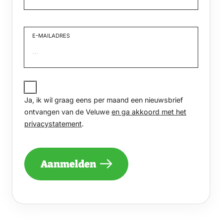
Voornaam
E-MAILADRES
JA,
IK
Ja, ik wil graag eens per maand een nieuwsbrief
WIL
GRAAG
ontvangen van de Veluwe
en ga akkoord met het
EENS
privacystatement
.
PER
MAAND
EEN
NIEUWSBRIEF
Aanmelden
ONTVANGEN
VAN
DE
VELUWE
EN
GA