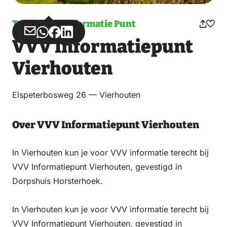
Toeristisch Informatie Punt
Deel
Deel
Deel
Deel
VVV Informatiepunt
via
via
op
op
Email
WhatsApp
Facebook
LinkedIn
Vierhouten
Elspeterbosweg 26 — Vierhouten
Over VVV Informatiepunt Vierhouten
In Vierhouten kun je voor VVV informatie terecht bij
VVV Informatiepunt Vierhouten, gevestigd in
Dorpshuis Horsterhoek.
In Vierhouten kun je voor VVV informatie terecht bij
VVV Informatiepunt Vierhouten, gevestigd in