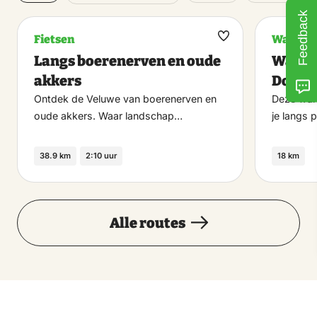
Feedback
Fietsen
Wandel
Maak
Langs boerenerven en oude
Wande
favoriet
akkers
Dorp
Ontdek de Veluwe van boerenerven en
Deze wand
oude akkers. Waar landschap…
je langs 
38.9 km
2:10 uur
18 km
Alle routes