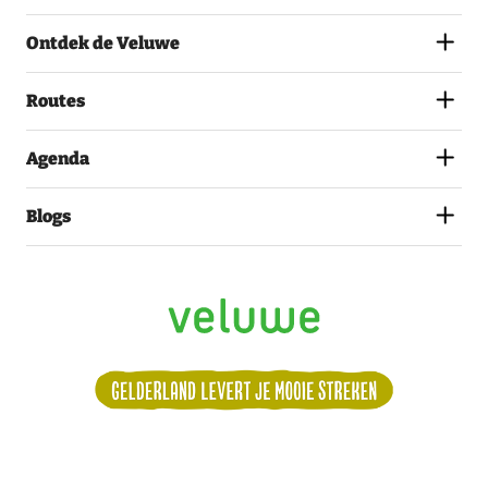
AKKOORD
MET
Ontdek de Veluwe
HET
PRIVACYSTATEMENT.
(VEREIST)
Routes
Agenda
Blogs