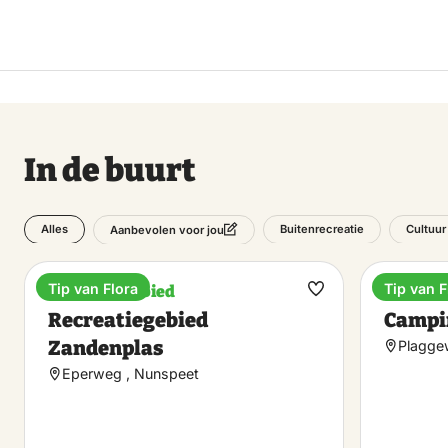
In de buurt
Alles
Buitenrecreatie
Cultuur
Aanbevolen voor jou
Tip van Flora
Tip van F
Recreatiegebied
Campin
Maak
Recreatiegebied
Campi
favoriet
Zandenplas
Plagge
Eperweg , Nunspeet