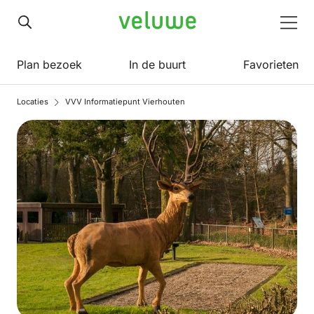
Veluwe
Men
Plan bezoek
In de buurt
Favorieten
Locaties
VVV Informatiepunt Vierhouten