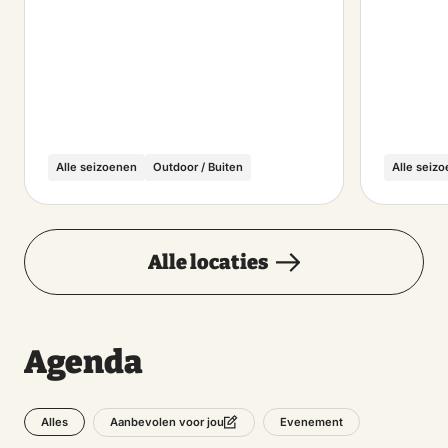
Alle seizoenen
Outdoor / Buiten
Alle seiz
Alle locaties
Agenda
Alles
Evenement
Aanbevolen voor jou