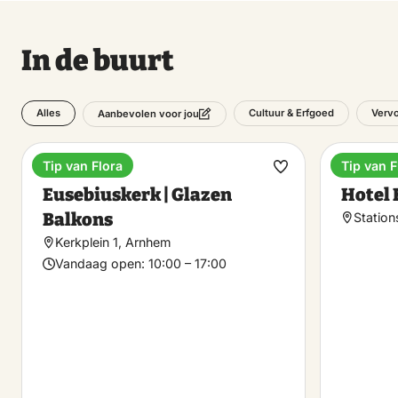
In de buurt
Alles
Cultuur & Erfgoed
Verv
Aanbevolen voor jou
Tip van Flora
Tip van F
Museum
Hotel
Maak
Eusebiuskerk | Glazen
Hotel
favoriet
Balkons
Station
Kerkplein 1, Arnhem
Vandaag open:
10:00 – 17:00