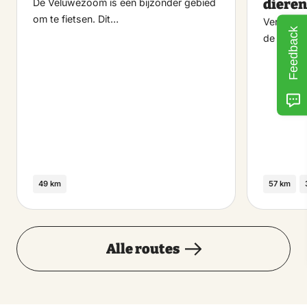
dieren
De Veluwezoom is een bijzonder gebied
om te fietsen. Dit…
Verken e
Feedback
de Veluws
49 km
57 km
Alle routes