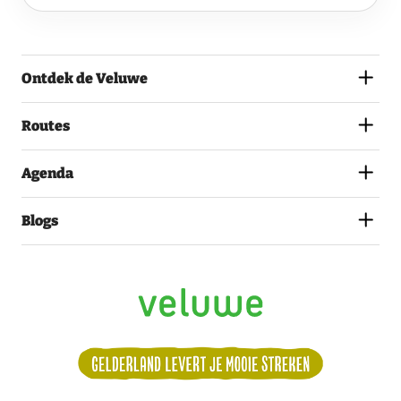
EN
GA
AKKOORD
MET
Ontdek de Veluwe
HET
PRIVACYSTATEMENT.
(VEREIST)
Routes
Agenda
Blogs