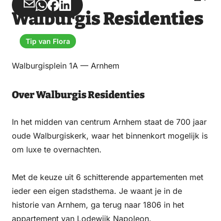
Deel
Deel
Deel
Deel
Walburgis Residenties
via
via
op
op
Email
WhatsApp
Facebook
LinkedIn
Tip van Flora
Walburgisplein 1A — Arnhem
Over Walburgis Residenties
In het midden van centrum Arnhem staat de 700 jaar
oude Walburgiskerk, waar het binnenkort mogelijk is
om luxe te overnachten.
Met de keuze uit 6 schitterende appartementen met
ieder een eigen stadsthema. Je waant je in de
historie van Arnhem, ga terug naar 1806 in het
appartement van Lodewijk Napoleon.