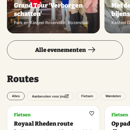
Grand Tour ‘Verborgen
Met de
schatten’
bijens
Park en Kasteel Rosendael, Rozendaal
Kasteel 
Alle evenementen
Routes
Alles
Fietsen
Wandelen
Aanbevolen voor jou
Fietsen
Fietsen
Maak
Royaal Rheden route
Op pad
favoriet