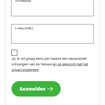
VOORNAAM
Voornaam
E-MAILADRES
JA,
IK
Ja, ik wil graag eens per maand een nieuwsbrief
WIL
GRAAG
ontvangen van de Veluwe
en ga akkoord met het
EENS
privacystatement
.
PER
MAAND
EEN
NIEUWSBRIEF
Aanmelden
ONTVANGEN
VAN
DE
VELUWE