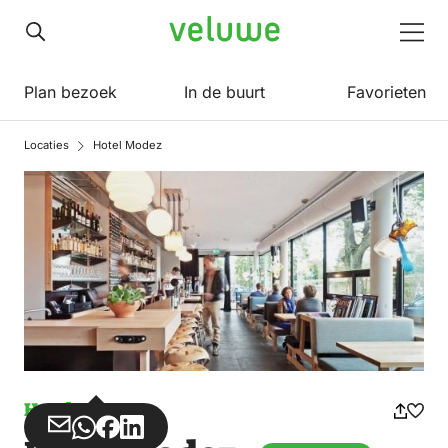
Veluwe
Men
Plan bezoek
In de buurt
Favorieten
Locaties
Hotel Modez
Hotel
Deel
Deel
Deel
Deel