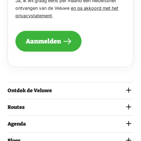
Ja, ik wil graag eens per maand een nieuwsbrief
WIL
GRAAG
ontvangen van de Veluwe
en ga akkoord met het
EENS
privacystatement
.
PER
MAAND
EEN
NIEUWSBRIEF
Aanmelden
ONTVANGEN
VAN
DE
VELUWE
EN
GA
AKKOORD
MET
Ontdek de Veluwe
HET
PRIVACYSTATEMENT.
(VEREIST)
Routes
Agenda
Blogs