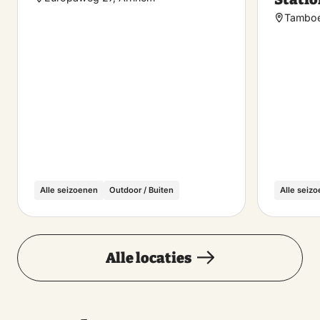
Tamboe
Alle seizoenen
Outdoor / Buiten
Alle seiz
Alle locaties