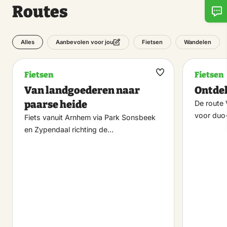
Routes
Alles
Fietsen
Wandelen
Aanbevolen voor jou
Fietsen
Fietsen
Maak
Van landgoederen naar
Ontde
favoriet
paarse heide
De route 
voor duo
Fiets vanuit Arnhem via Park Sonsbeek
en Zypendaal richting de…