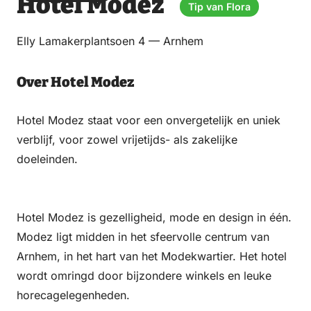
Hotel Modez
via
via
op
op
Tip van Flora
Email
WhatsApp
Facebook
LinkedIn
Elly Lamakerplantsoen 4 — Arnhem
Over Hotel Modez
Hotel Modez staat voor een onvergetelijk en uniek
verblijf, voor zowel vrijetijds- als zakelijke
doeleinden.
Hotel Modez is gezelligheid, mode en design in één.
Modez ligt midden in het sfeervolle centrum van
Arnhem, in het hart van het Modekwartier. Het hotel
wordt omringd door bijzondere winkels en leuke
horecagelegenheden.