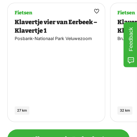
Fietsen
Fietsen
Maak
Klavertje vier van Eerbeek –
Klaver
favoriet
Klavertje 1
Klaver
Feedback
Posbank-Nationaal Park Veluwezoom
Brummen-
27 km
32 km