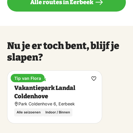
Alle routes in Eerbeek
Nu je er toch bent, blijf je
slapen?
Tip van Flora
Vakantiepark
Maak
Vakantiepark Landal
favoriet
Coldenhove
Park Coldenhove 6, Eerbeek
Alle seizoenen
Indoor / Binnen