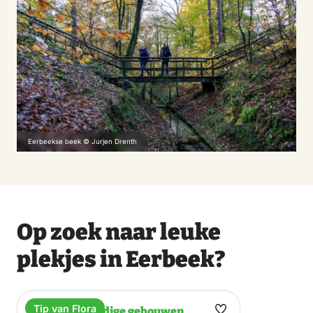
Eerbeekse beek © Jurjen Drenth
Op zoek naar leuke
plekjes in Eerbeek?
Tip van Flora
Bezienswaardige gebouwen