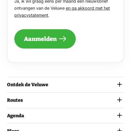
Ja, ik wil graag eens per maand een nieuwsbrief
WIL
GRAAG
ontvangen van de Veluwe
en ga akkoord met het
EENS
privacystatement
.
PER
MAAND
EEN
NIEUWSBRIEF
Aanmelden
ONTVANGEN
VAN
DE
VELUWE
EN
GA
AKKOORD
MET
Ontdek de Veluwe
HET
PRIVACYSTATEMENT.
(VEREIST)
Routes
Agenda