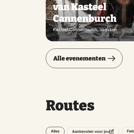
van Kasteel
Cannenburch
Kasteel Cannenburch, Vaassen
Alle evenementen
Routes
Alles
Fie
Aanbevolen voor jou