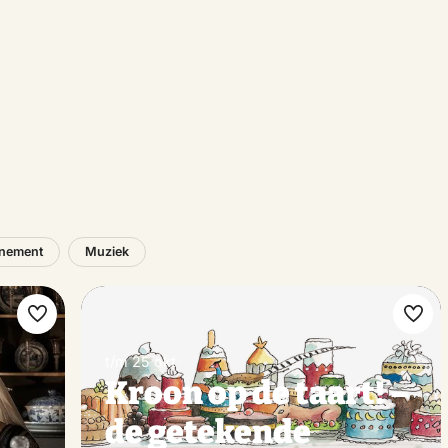
nement
Muziek
Maak
Maa
favoriet
favo
t/m 25 okt
Kroon op de taart! –
s
de getekende