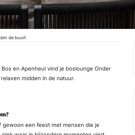
te
In de buurt
 Bos en Apenheul vind je boslounge Onder
de Boom. Een heerlijke plek om te relaxen midden in de natuur.
om?
of gewoon een feest met mensen die je
e plek waar je bijzondere momenten viert