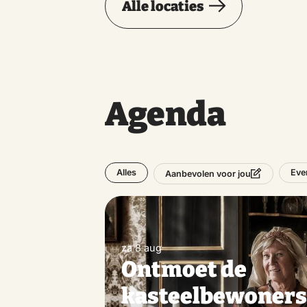
Alle locaties
Agenda
Alles
Eve
Aanbevolen voor jou
za 8 aug
Ontmoet de
kasteelbewoner