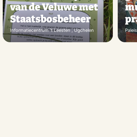
van de Veluwe met
mu
Staatsbosbeheer
pr
Informatiecentrum 't Leesten , Ugchelen
Palei