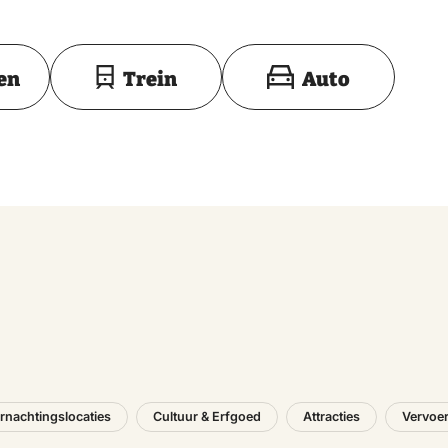
Toon op kaart
en
Trein
Auto
rnachtingslocaties
Cultuur & Erfgoed
Attracties
Vervoe