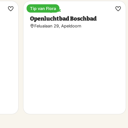
Tip van Flora
Attractiepark
Maak
Maa
Openluchtbad Boschbad
favoriet
favo
Felualaan 29, Apeldoorn