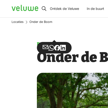
Veluwe
Ontdek de Veluwe
In de buurt
Locaties
Onder de Boom
Restaurants
Deel
Deel
Deel
Deel
Onder de
via
via
op
op
Email
WhatsApp
Facebook
LinkedIn