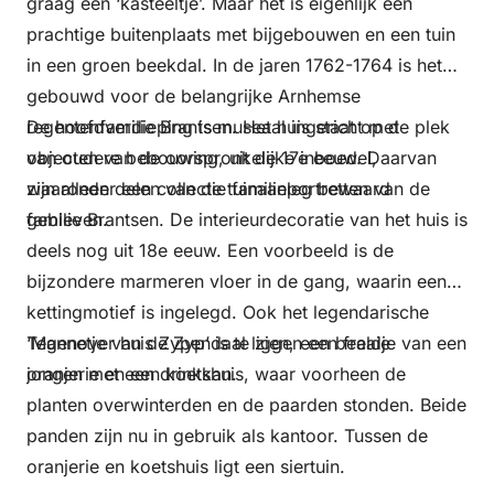
graag een ‘kasteeltje’. Maar het is eigenlijk een
prachtige buitenplaats met bijgebouwen en een tuin
in een groen beekdal. In de jaren 1762-1764 is het
gebouwd voor de belangrijke Arnhemse
regentenfamilie Brantsen. Het huis staat op de plek
De hoofdverdieping is museaal ingericht met
van oudere bebouwing, uit de 17e eeuw. Daarvan
objecten van de oorspronkelijke inboedel,
zijn alleen delen van de tuinaanleg bewaard
waaronder een collectie familieportretten van de
gebleven.
familie Brantsen. De interieurdecoratie van het huis is
deels nog uit 18e eeuw. Een voorbeeld is de
bijzondere marmeren vloer in de gang, waarin een
kettingmotief is ingelegd. Ook het legendarische
‘Mannetje van de Zyp’ is te zien, een beeldje van een
Tegenover huis Zypendaal liggen een fraaie
jongen met een drinkkan.
oranjerie en een koetshuis, waar voorheen de
planten overwinterden en de paarden stonden. Beide
panden zijn nu in gebruik als kantoor. Tussen de
oranjerie en koetshuis ligt een siertuin.