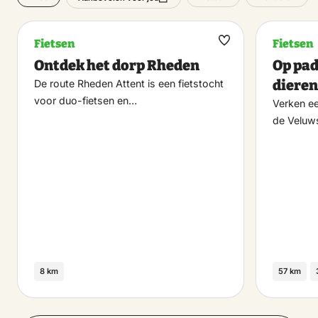
Fietsen
Fietsen
Maak
Ontdek het dorp Rheden
Op pad
favoriet
dieren
De route Rheden Attent is een fietstocht
voor duo-fietsen en…
Verken e
de Veluws
8 km
57 km