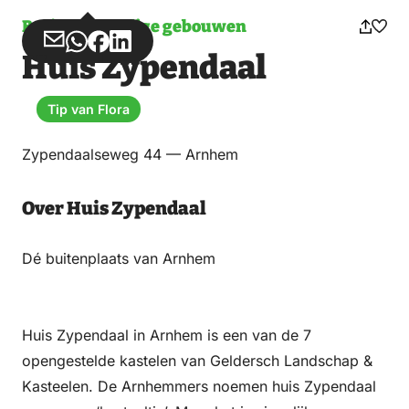
Bezienswaardige gebouwen
Deel
Deel
Deel
Deel
Huis Zypendaal
via
via
op
op
Email
WhatsApp
Facebook
LinkedIn
Tip van Flora
Zypendaalseweg 44 — Arnhem
Over Huis Zypendaal
Dé buitenplaats van Arnhem
Huis Zypendaal in Arnhem is een van de 7
opengestelde kastelen van Geldersch Landschap &
Kasteelen. De Arnhemmers noemen huis Zypendaal