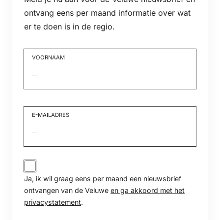
ontvang eens per maand informatie over wat
er te doen is in de regio.
VOORNAAM
Voornaam
E-MAILADRES
JA,
IK
Ja, ik wil graag eens per maand een nieuwsbrief
WIL
GRAAG
ontvangen van de Veluwe
en ga akkoord met het
EENS
privacystatement
.
PER
MAAND