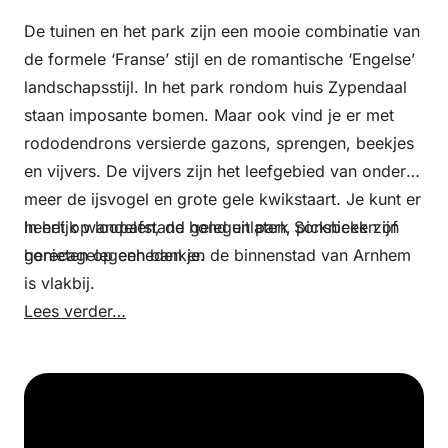
De tuinen en het park zijn een mooie combinatie van
de formele ‘Franse’ stijl en de romantische ‘Engelse’
landschapsstijl. In het park rondom huis Zypendaal
staan imposante bomen. Maar ook vind je er met
rododendrons versierde gazons, sprengen, beekjes
en vijvers. De vijvers zijn het leefgebied van onder
meer de ijsvogel en grote gele kwikstaart. Je kunt er
heerlijk wandelen, de hond uitlaten, picknicken of
In het op loopafstand gelegen park Sonsbeek zijn
genieten op een bankje.
horecagelegenheden en de binnenstad van Arnhem
is vlakbij.
Lees verder…