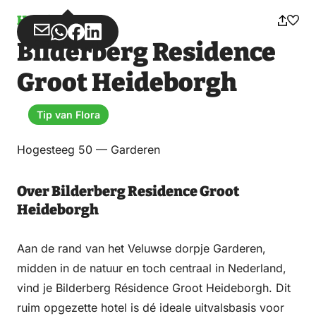
Hotel
Deel
Deel
Deel
Deel
Bilderberg Residence
via
via
op
op
Email
WhatsApp
Facebook
LinkedIn
Groot Heideborgh
Tip van Flora
Hogesteeg 50 — Garderen
Over Bilderberg Residence Groot
Heideborgh
Aan de rand van het Veluwse dorpje Garderen,
midden in de natuur en toch centraal in Nederland,
vind je Bilderberg Résidence Groot Heideborgh. Dit
ruim opgezette hotel is dé ideale uitvalsbasis voor