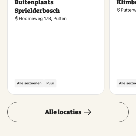
Buitenplaats
Klimb
favoriet
Sprielderbosch
Putter
Hoorneweg 17B, Putten
Alle seizoenen
Puur
Alle seiz
Alle locaties