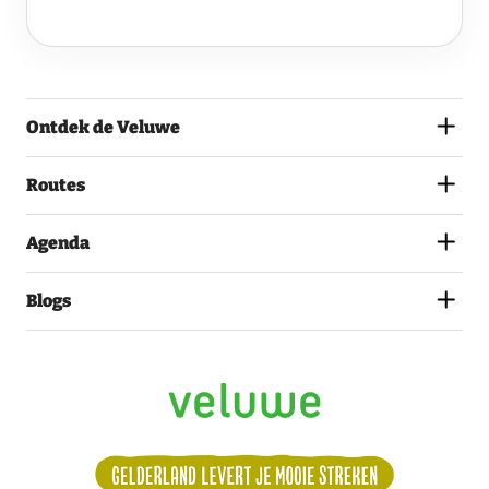
DE
VELUWE
EN
GA
AKKOORD
MET
Ontdek de Veluwe
HET
PRIVACYSTATEMENT.
(VEREIST)
Routes
Agenda
Blogs