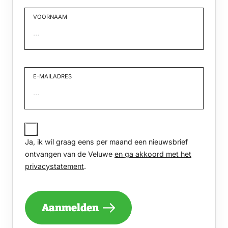
VOORNAAM
Voornaam
E-MAILADRES
JA,
IK
Ja, ik wil graag eens per maand een nieuwsbrief
WIL
GRAAG
ontvangen van de Veluwe
en ga akkoord met het
EENS
privacystatement
.
PER
MAAND
EEN
NIEUWSBRIEF
Aanmelden
ONTVANGEN
VAN