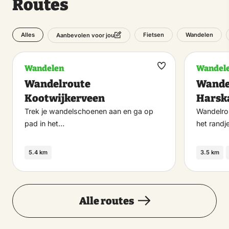
Routes
Alles
Fietsen
Wandelen
Aanbevolen voor jou
Wandelen
Wandel
Maak
Wandelroute
Wande
favoriet
Kootwijkerveen
Harsk
Trek je wandelschoenen aan en ga op
Wandelro
pad in het…
het rand
5.4 km
3.5 km
Alle routes