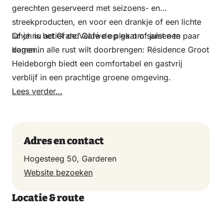
gerechten geserveerd met seizoens- en
streekproducten, en voor een drankje of een lichte
lunch is het Grand Café de plek om samen te
Of je nu actief de Veluwe op gaat of juist een paar
komen.
dagen in alle rust wilt doorbrengen: Résidence Groot
Heideborgh biedt een comfortabel en gastvrij
verblijf in een prachtige groene omgeving.
Lees verder…
Adres en contact
Hogesteeg 50, Garderen
Website bezoeken
Locatie & route