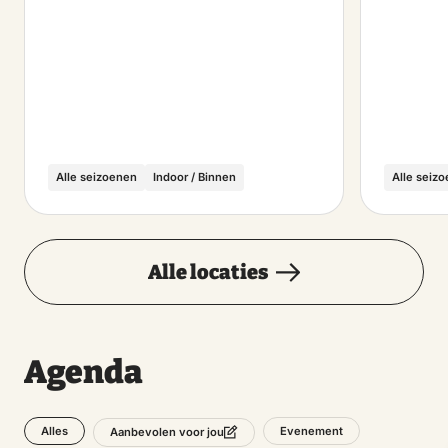
Alle seizoenen
Indoor / Binnen
Alle seiz
Alle locaties
Agenda
Alles
Evenement
Aanbevolen voor jou