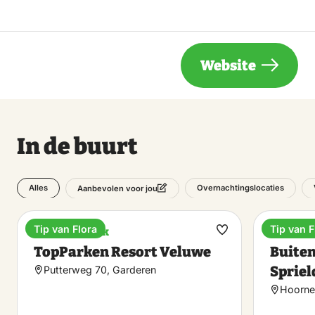
Website
In de buurt
Alles
Overnachtingslocaties
Aanbevolen voor jou
Tip van Flora
Tip van F
Vakantiepark
Vakanti
Maak
TopParken Resort Veluwe
Buiten
favoriet
Spriel
Putterweg 70, Garderen
Hoorne