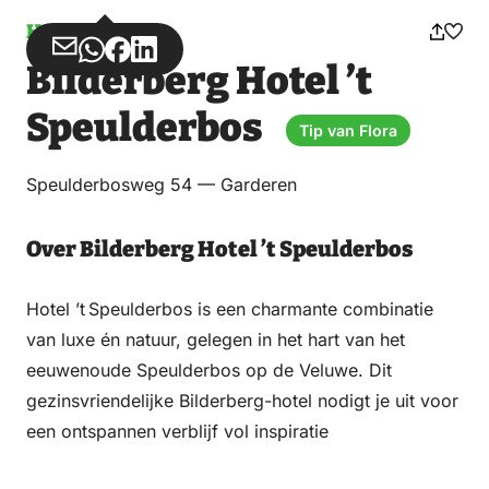
Hotel
Deel
Deel
Deel
Deel
Bilderberg Hotel ’t
via
via
op
op
Email
WhatsApp
Facebook
LinkedIn
Speulderbos
Tip van Flora
Speulderbosweg 54 — Garderen
Over Bilderberg Hotel ’t Speulderbos
Hotel ’t Speulderbos is een charmante combinatie
van luxe én natuur, gelegen in het hart van het
eeuwenoude Speulderbos op de Veluwe. Dit
gezinsvriendelijke Bilderberg-hotel nodigt je uit voor
een ontspannen verblijf vol inspiratie