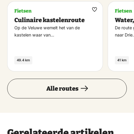
Fietsen
Fietsen
Maak
Culinaire kastelenroute
Water,
favoriet
Op de Veluwe wemelt het van de
De route 
kastelen waar van…
naar Drie
49.4 km
41 km
Alle routes
Gerelateerde artikelen