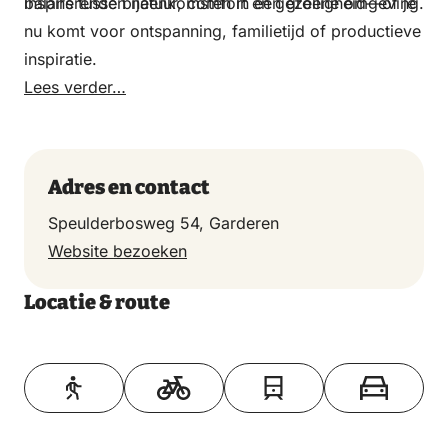
inspirerende bijeenkomsten in een groene omgeving.
balans tussen natuur, comfort en gezelligheid—of je
nu komt voor ontspanning, familietijd of productieve
inspiratie.
Lees verder…
Adres en contact
Speulderbosweg 54, Garderen
Website bezoeken
Locatie & route
Toon op kaart