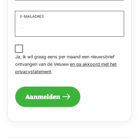
Voornaam
E-MAILADRES
JA,
IK
Ja, ik wil graag eens per maand een nieuwsbrief
WIL
GRAAG
ontvangen van de Veluwe
en ga akkoord met het
EENS
privacystatement
.
PER
MAAND
EEN
NIEUWSBRIEF
Aanmelden
ONTVANGEN
VAN
DE
VELUWE
EN
GA
AKKOORD