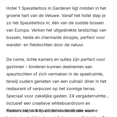
Hotel ’t Speulderbos in Garderen ligt midden in het
groene hart van de Veluwe. Vanaf het hotel stap je
zo het Speulderbos in, één van de oudste bossen
van Europa. Verken het uitgestrekte landschap van
bossen, heide en charmante dorpjes, perfect voor
wandel- en fietstochten door de natuur.
De ruime, lichte kamers en suites zijn perfect voor
gezinnen – kinderen kunnen deelnemen aan
speurtochten of zich vermaken in de speelruimte,
terwijl ouders genieten van een culinair diner in het
restaurant of verpozen op het zonnige terras.
Speciaal voor zakelijke gasten: 24 vergaderruimtes,
inclusief een creatieve whiteboardroom en
theaterzaal, maken dit de ideale locatie voor
Kortom: Hotel ’t Speulderbos biedt een warme