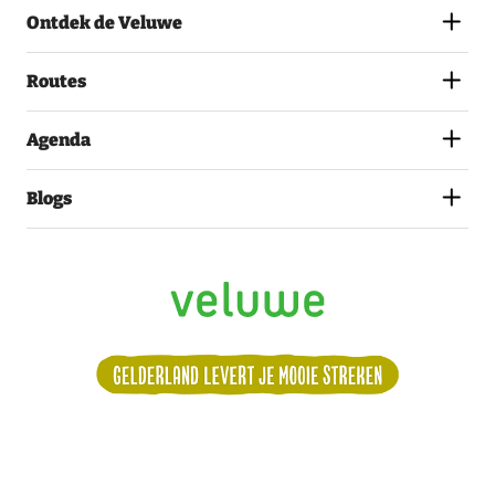
MET
Ontdek de Veluwe
HET
PRIVACYSTATEMENT.
(VEREIST)
Routes
Agenda
Blogs