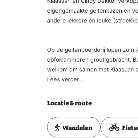
KlaasJan en Cindy Dekker verkopen 
eigengemaakte geitenkazen en ver
andere lekkere en leuke (streek)p
Op de geitenboerderij lopen zo’n
opfoklammeren groot gebracht. Bez
welkom om samen met KlaasJan of 
Lees verder…
Locatie & route
Wandelen
Fiets