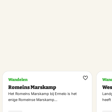
Wandelen
Wand
k
Maak
Romeins Marskamp
Wes
riet
favoriet
Het Romeins Marskamp bij Ermelo is het
Landg
enige Romeinse Marskamp…
heeft