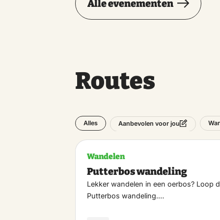
Alle evenementen
Routes
Alles
Wan
Aanbevolen voor jou
Wandelen
Putterbos wandeling
Lekker wandelen in een oerbos? Loop 
Putterbos wandeling.…