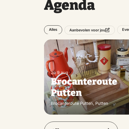
Agenda
Alles
Eve
Aanbevolen voor jou
zo 9 aug
Brocanteroute
Putten
Brocanteroute Putten, Putten