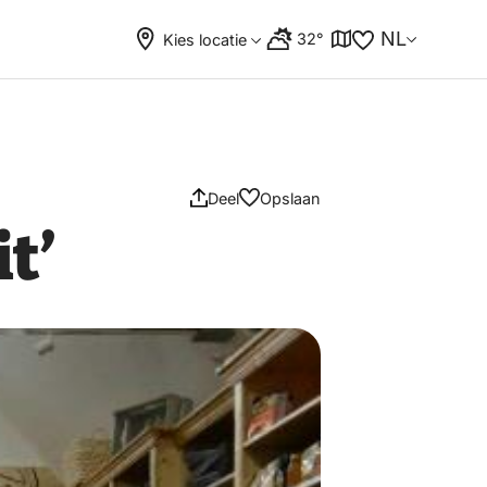
NL
32°
Kies locatie
Deel
Opslaan
t’