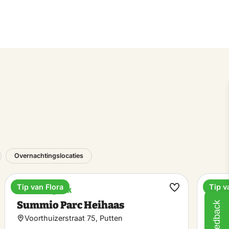
Overnachtingslocaties
Tip van Flora
Tip v
Vakantiepark
Land
k
Maak
Summio Parc Heihaas
Bra
Feedback
riet
favoriet
Voorthuizerstraat 75, Putten
Gar