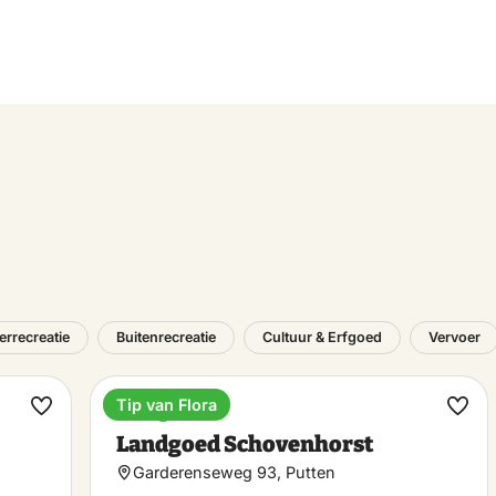
errecreatie
Buitenrecreatie
Cultuur & Erfgoed
Vervoer
Tip van Flora
Landgoed
Maak
Maa
Landgoed Schovenhorst
favoriet
favo
Garderenseweg 93, Putten