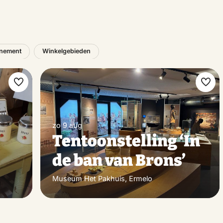
nement
Winkelgebieden
Maak
Maa
favoriet
favo
zo 9 aug
Tentoonstelling ‘In
de ban van Brons’
Museum Het Pakhuis, Ermelo