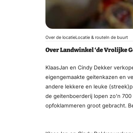
Over de locatie
Locatie & route
In de buurt
Over Landwinkel ‘de Vrolijke G
KlaasJan en Cindy Dekker verkopen 
eigengemaakte geitenkazen en ver
andere lekkere en leuke (streek)p
de geitenboerderij lopen zo’n 70
opfoklammeren groot gebracht. Be