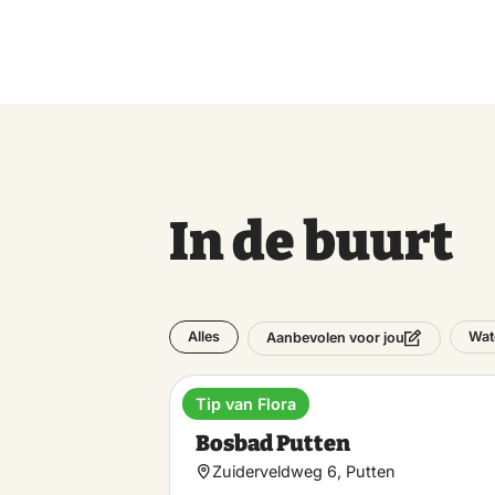
In de buurt
Alles
Wat
Aanbevolen voor jou
Tip van Flora
Buitenbad
Bosbad Putten
Zuiderveldweg 6, Putten