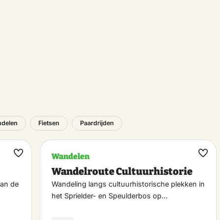
delen
Fietsen
Paardrijden
Wandelen
Maak
Maa
Wandelroute Cultuurhistorie
favoriet
favo
dan de
Wandeling langs cultuurhistorische plekken in
het Sprielder- en Speulderbos op…