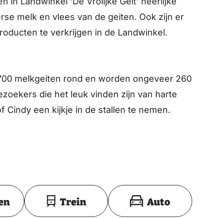
in Landwinkel ‘De Vrolijke Geit’ heerlijke
se melk en vlees van de geiten. Ook zijn er
roducten te verkrijgen in de Landwinkel.
 700 melkgeiten rond en worden ongeveer 260
oekers die het leuk vinden zijn van harte
Cindy een kijkje in de stallen te nemen.
Toon op kaart
en
Trein
Auto