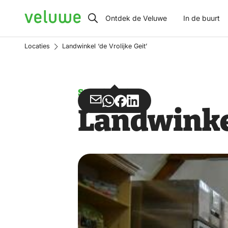
Veluwe
Ontdek de Veluwe
In de buurt
Locaties
Landwinkel ‘de Vrolijke Geit’
Streekproduct
Deel
Deel
Deel
Deel
Landwinkel
via
via
op
op
Email
WhatsApp
Facebook
LinkedIn