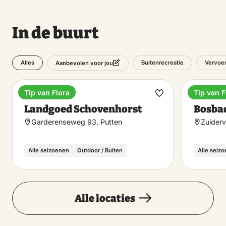
In de buurt
Alles
Buitenrecreatie
Vervoe
Aanbevolen voor jou
Tip van Flora
Tip van F
Landgoed
Buitenb
Maak
Landgoed Schovenhorst
Bosba
favoriet
Garderenseweg 93, Putten
Zuiderv
Alle seizoenen
Outdoor / Buiten
Alle seiz
Alle locaties