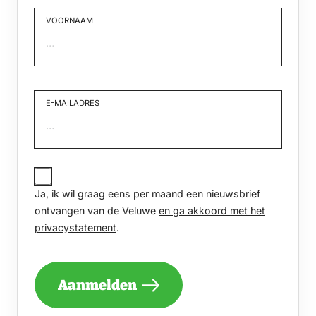
VOORNAAM
Voornaam
E-MAILADRES
JA,
IK
Ja, ik wil graag eens per maand een nieuwsbrief
WIL
GRAAG
ontvangen van de Veluwe
en ga akkoord met het
EENS
privacystatement
.
PER
MAAND
EEN
NIEUWSBRIEF
Aanmelden
ONTVANGEN
VAN
DE