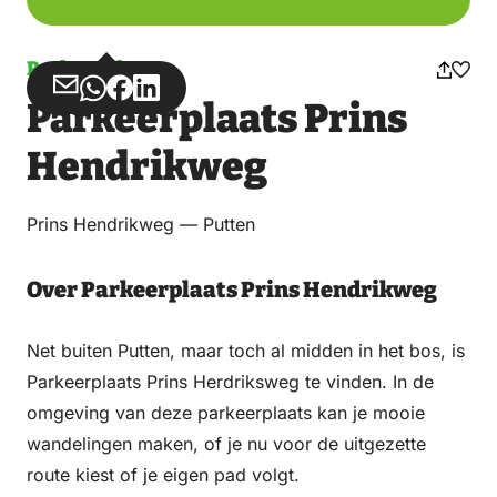
Parkeerplaats
Deel
Deel
Deel
Deel
Parkeerplaats Prins
via
via
op
op
Email
WhatsApp
Facebook
LinkedIn
Hendrikweg
Prins Hendrikweg — Putten
Over Parkeerplaats Prins Hendrikweg
Net buiten Putten, maar toch al midden in het bos, is
Parkeerplaats Prins Herdriksweg te vinden. In de
omgeving van deze parkeerplaats kan je mooie
wandelingen maken, of je nu voor de uitgezette
route kiest of je eigen pad volgt.