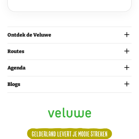
VELUWE
EN
GA
AKKOORD
MET
Ontdek de Veluwe
HET
PRIVACYSTATEMENT.
(VEREIST)
Routes
Agenda
Blogs