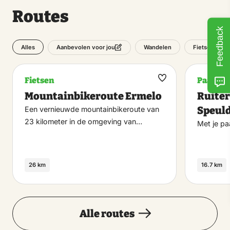
Routes
Feedback
Alles
Wandelen
Fietsen
Aanbevolen voor jou
Fietsen
Paardri
Maak
Mountainbikeroute Ermelo
Ruiter
favoriet
Speul
Een vernieuwde mountainbikeroute van
23 kilometer in de omgeving van…
Met je p
26 km
16.7 km
Alle routes