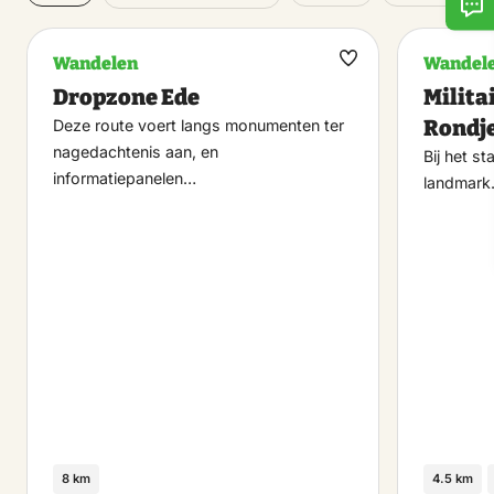
Wandelen
Wandel
Maak
Dropzone Ede
Milita
favoriet
Rondj
Deze route voert langs monumenten ter
nagedachtenis aan, en
Bij het st
informatiepanelen…
landmar
8 km
4.5 km