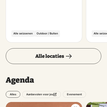
Alle seizoenen
Outdoor / Buiten
Alle seiz
Alle locaties
Agenda
Alles
Evenement
Aanbevolen voor jou