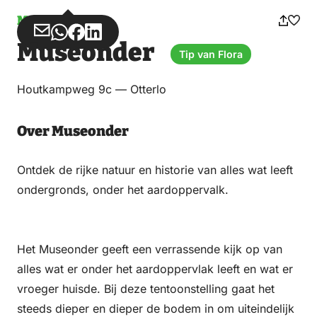
Museum
Deel
Deel
Deel
Deel
Museonder
via
via
op
op
Tip van Flora
Email
WhatsApp
Facebook
LinkedIn
Houtkampweg 9c — Otterlo
Over Museonder
Ontdek de rijke natuur en historie van alles wat leeft
ondergronds, onder het aardoppervalk.
Het Museonder geeft een verrassende kijk op van
alles wat er onder het aardoppervlak leeft en wat er
vroeger huisde. Bij deze tentoonstelling gaat het
steeds dieper en dieper de bodem in om uiteindelijk