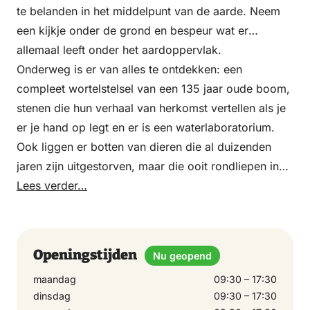
te belanden in het middelpunt van de aarde. Neem
een kijkje onder de grond en bespeur wat er
allemaal leeft onder het aardoppervlak.
Onderweg is er van alles te ontdekken: een
compleet wortelstelsel van een 135 jaar oude boom,
stenen die hun verhaal van herkomst vertellen als je
er je hand op legt en er is een waterlaboratorium.
Ook liggen er botten van dieren die al duizenden
jaren zijn uitgestorven, maar die ooit rondliepen in
het gebied dat nu Het Nationale Park De Hoge
Lees verder…
Veluwe heet.
Openingstijden
Nu geopend
maandag
09:30 – 17:30
dinsdag
09:30 – 17:30