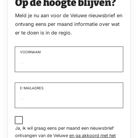
Op de hoogte blijven?
Meld je nu aan voor de Veluwe nieuwsbrief en
ontvang eens per maand informatie over wat
er te doen is in de regio.
VOORNAAM
Voornaam
E-MAILADRES
JA,
IK
Ja, ik wil graag eens per maand een nieuwsbrief
WIL
GRAAG
ontvangen van de Veluwe
en ga akkoord met het