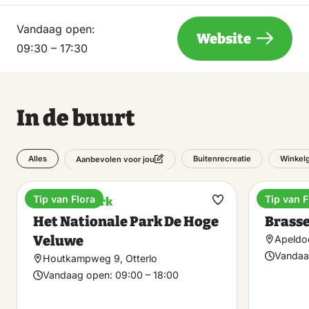
Vandaag open:
Website
09:30 – 17:30
In de buurt
Alles
Buitenrecreatie
Winkel
Aanbevolen voor jou
Tip van Flora
Tip van F
Nationaal Park
Brasser
Maak
Het Nationale Park De Hoge
Brasse
favoriet
Veluwe
Apeldo
Vandaa
Houtkampweg 9, Otterlo
Vandaag open:
09:00 – 18:00