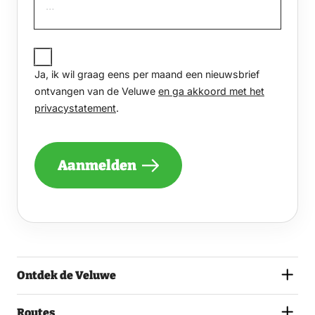
JA,
IK
Ja, ik wil graag eens per maand een nieuwsbrief
WIL
GRAAG
ontvangen van de Veluwe
en ga akkoord met het
EENS
privacystatement
.
PER
MAAND
EEN
NIEUWSBRIEF
Aanmelden
ONTVANGEN
VAN
DE
VELUWE
EN
GA
AKKOORD
MET
Ontdek de Veluwe
HET
PRIVACYSTATEMENT.
(VEREIST)
Routes