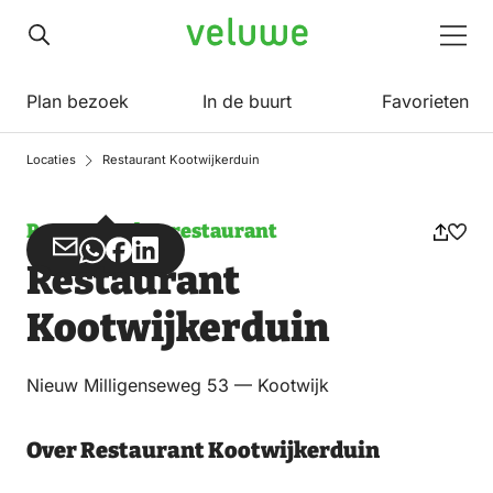
Veluwe
Men
Plan bezoek
In de buurt
Favorieten
Locaties
Restaurant Kootwijkerduin
Pannenkoekenrestaurant
Deel
Deel
Deel
Deel
Restaurant
via
via
op
op
Email
WhatsApp
Facebook
LinkedIn
Kootwijkerduin
Nieuw Milligenseweg 53 — Kootwijk
Over Restaurant Kootwijkerduin