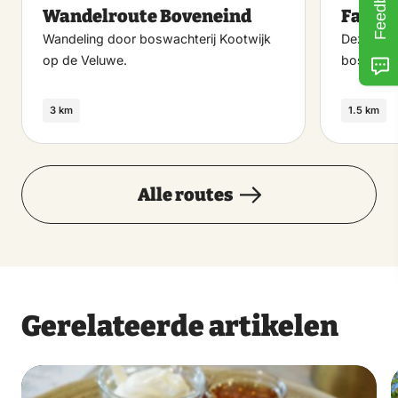
Feedback
Wandelroute Boveneind
Famil
favoriet
Wandeling door boswachterij Kootwijk
Deze rout
op de Veluwe.
bosrijke
3 km
1.5 km
Alle routes
Gerelateerde artikelen