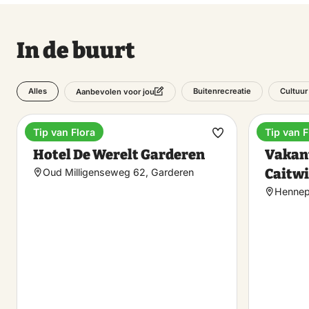
In de buurt
Alles
Buitenrecreatie
Cultuur
Aanbevolen voor jou
Tip van Flora
Tip van F
Hotel
Vakanti
Maak
Hotel De Werelt Garderen
Vakan
favoriet
Caitw
Oud Milligenseweg 62, Garderen
Hennep