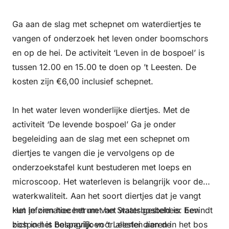
Ga aan de slag met schepnet om waterdiertjes te
vangen of onderzoek het leven onder boomschors
en op de hei. De activiteit ‘Leven in de bospoel’ is
tussen 12.00 en 15.00 te doen op ’t Leesten. De
kosten zijn €6,00 inclusief schepnet.
In het water leven wonderlijke diertjes. Met de
activiteit ‘De levende bospoel’ Ga je onder
begeleiding aan de slag met een schepnet om
diertjes te vangen die je vervolgens op de
onderzoekstafel kunt bestuderen met loeps en
microscoop. Het waterleven is belangrijk voor de
waterkwaliteit. Aan het soort diertjes dat je vangt
kun je zien hoe het met het water gesteld is. Een
Het Informatiecentrum van Staatsbosbeheer bevindt
bospoel is belangrijk voor allerlei dieren in het bos
zich in het Bospaviljoen ’t Leesten aan de