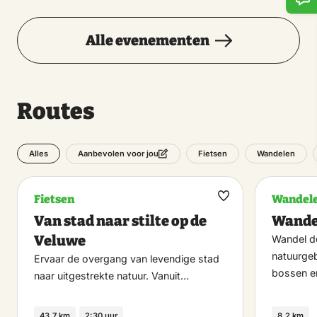
Alle evenementen
Routes
Alles
Fietsen
Wandelen
Aanbevolen voor jou
Fietsen
Wandel
Maak
Van stad naar stilte op de
Wande
favoriet
Veluwe
Wandel do
natuurge
Ervaar de overgang van levendige stad
bossen 
naar uitgestrekte natuur. Vanuit…
43.7 km
2:30 uur
8.2 km