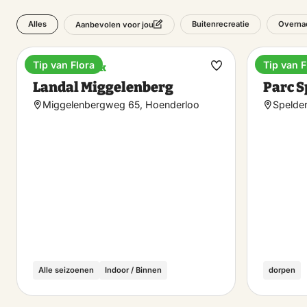
Alles
Buitenrecreatie
Overnac
Aanbevolen voor jou
Tip van Flora
Tip van F
Vakantiepark
Hotel
Maak
Landal Miggelenberg
Parc S
favoriet
Miggelenbergweg 65, Hoenderloo
Spelder
Alle seizoenen
Indoor / Binnen
dorpen