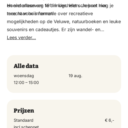
en niet alleen om te drinken. Het schepnet mag je
Hoenderloseweg 191 in Ugchelen. Je kunt hier
mee naar huis nemen!
terecht voor informatie over recreatieve
mogelijkheden op de Veluwe, natuurboeken en leuke
souvenirs en cadeautjes. Er zijn wandel- en
fietskaarten te koop en het is een uitstekend
Lees verder…
startpunt om de Veluwe te verkennen richting
bijvoorbeeld Radio Kootwijk en schaapskooi Hoog
Buurlo. Er is ruime gratis parkeergelegenheid en is
Alle data
goed toegankelijk voor mindervaliden.
woensdag
19 aug.
12:00 – 15:00
Prijzen
Standaard
€ 6,-
incl schepnet