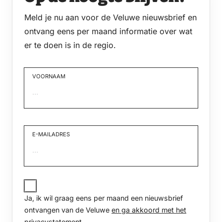
Meld je nu aan voor de Veluwe nieuwsbrief en
ontvang eens per maand informatie over wat
er te doen is in de regio.
VOORNAAM
Voornaam
E-MAILADRES
JA,
IK
Ja, ik wil graag eens per maand een nieuwsbrief
WIL
GRAAG
ontvangen van de Veluwe
en ga akkoord met het
EENS
privacystatement
.