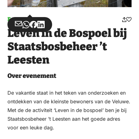
Evenement
Deel
Deel
Deel
Deel
Leven in de Bospoel bij
via
via
op
op
Email
WhatsApp
Facebook
LinkedIn
Staatsbosbeheer ’t
Leesten
Over evenement
De vakantie staat in het teken van onderzoeken en
ontdekken van de kleinste bewoners van de Veluwe.
Met de de activiteit ‘Leven in de bospoel’ ben je bij
Staatsbosbeheer ’t Leesten aan het goede adres
voor een leuke dag.