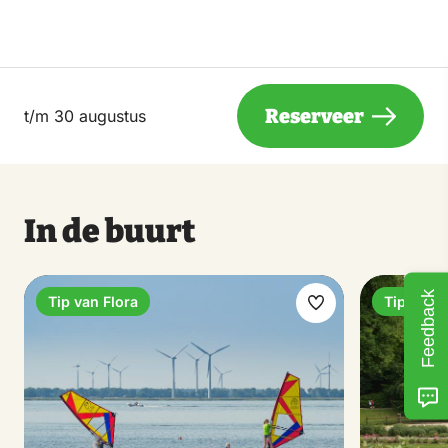
Reserveer
t/m 30 augustus
In de buurt
Feedback
Tip van Flora
Tip van F
Maak
favoriet