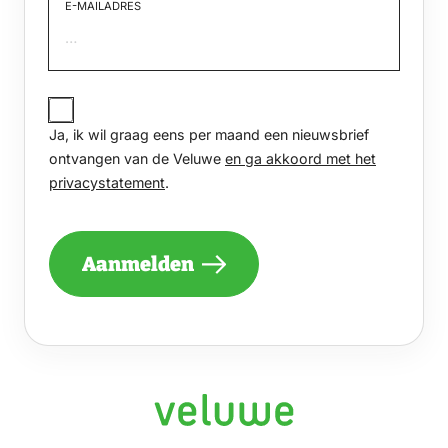
E-MAILADRES
JA,
IK
Ja, ik wil graag eens per maand een nieuwsbrief
WIL
GRAAG
ontvangen van de Veluwe
en ga akkoord met het
EENS
privacystatement
.
PER
MAAND
EEN
NIEUWSBRIEF
Aanmelden
ONTVANGEN
VAN
DE
VELUWE
EN
GA
AKKOORD
MET
HET
PRIVACYSTATEMENT.