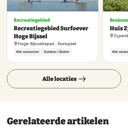
Recreatiegebied
Beziens
Recreatiegebied Surfoever
Huis 
Hoge Bijssel
Zypend
Hoge-Bijsselsepad , Nunspeet
Alle seizoenen
Outdoor / Buiten
Alle seiz
Alle locaties
Gerelateerde artikelen