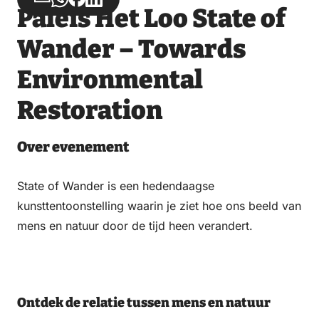
Paleis Het Loo State of
via
via
op
op
Email
WhatsApp
Facebook
LinkedIn
Wander – Towards
Environmental
Restoration
Over evenement
State of Wander is een hedendaagse
kunsttentoonstelling waarin je ziet hoe ons beeld van
mens en natuur door de tijd heen verandert.
Ontdek de relatie tussen mens en natuur