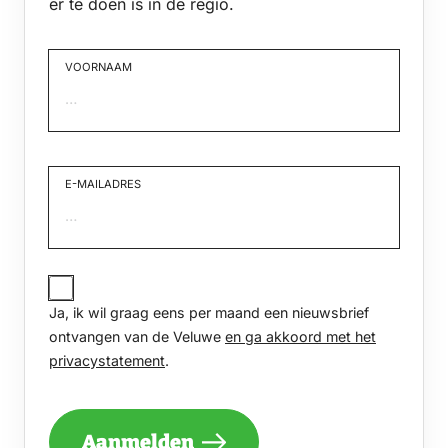
er te doen is in de regio.
VOORNAAM
Voornaam
E-MAILADRES
JA,
IK
Ja, ik wil graag eens per maand een nieuwsbrief
WIL
GRAAG
ontvangen van de Veluwe
en ga akkoord met het
EENS
privacystatement
.
PER
MAAND
EEN
NIEUWSBRIEF
Aanmelden
ONTVANGEN