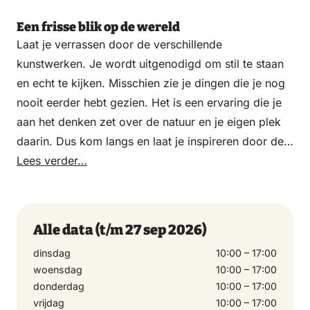
Een frisse blik op de wereld
Laat je verrassen door de verschillende
kunstwerken. Je wordt uitgenodigd om stil te staan
en echt te kijken. Misschien zie je dingen die je nog
nooit eerder hebt gezien. Het is een ervaring die je
aan het denken zet over de natuur en je eigen plek
daarin. Dus kom langs en laat je inspireren door de
prachtige kunst en de mooie omgeving van Paleis
Lees verder…
Het Loo!
Alle data
(t/m 27 sep 2026)
dinsdag
10:00 – 17:00
woensdag
10:00 – 17:00
donderdag
10:00 – 17:00
vrijdag
10:00 – 17:00