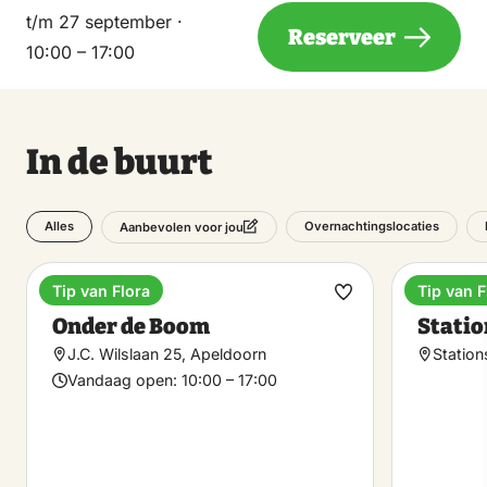
t/m 27 september ·
Reserveer
10:00 – 17:00
In de buurt
Alles
Overnachtingslocaties
Aanbevolen voor jou
Tip van Flora
Tip van F
Restaurants
Fietsve
Maak
Onder de Boom
Statio
favoriet
J.C. Wilslaan 25, Apeldoorn
Station
Vandaag open:
10:00 – 17:00