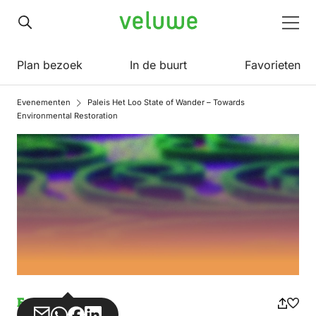
Veluwe
Men
Plan bezoek
In de buurt
Favorieten
Evenementen
Paleis Het Loo State of Wander – Towards
Environmental Restoration
Evenement
Deel
Deel
Deel
Deel