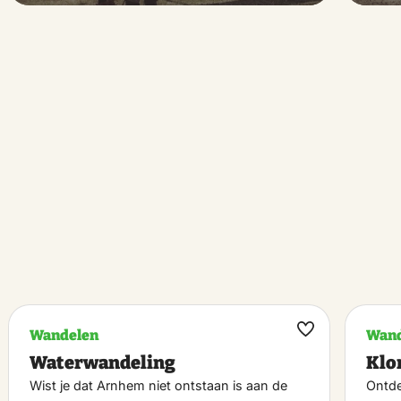
Wandelen
Wand
k
Maak
Waterwandeling
Klo
riet
favoriet
Wist je dat Arnhem niet ontstaan is aan de
Ontde