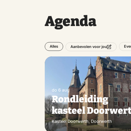
Agenda
Alles
Eve
Aanbevolen voor jou
do 6 aug
Rondleiding
kasteel Doorwer
Kasteel Doorwerth, Doorwerth