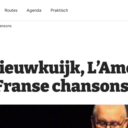
Routes
Agenda
Praktisch
hansons
Nieuwkuijk, L’A
 Franse chanson