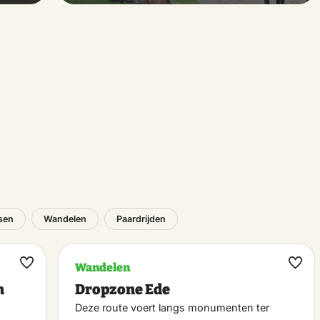
tsen
Wandelen
Paardrijden
Wandelen
Maak
Maa
n
Dropzone Ede
favoriet
favo
Deze route voert langs monumenten ter