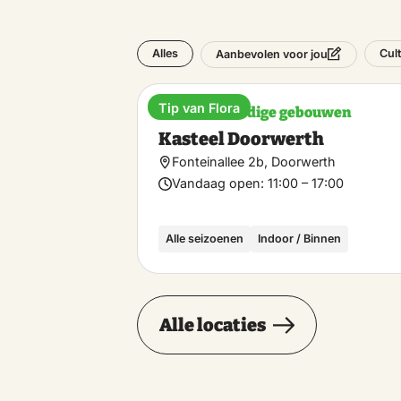
Alles
Cul
Aanbevolen voor jou
Tip van Flora
Bezienswaardige gebouwen
Kasteel Doorwerth
Fonteinallee 2b, Doorwerth
Vandaag open:
11:00 – 17:00
Alle seizoenen
Indoor / Binnen
Alle locaties