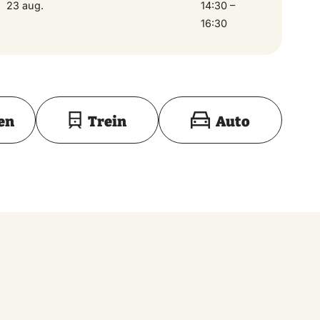
23 aug.
14:30 –
16:30
Toon op kaart
en
Trein
Auto