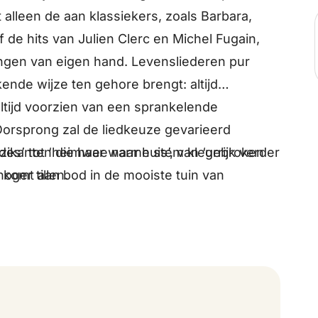
alleen de aan klassiekers, zoals Barbara,
f de hits van Julien Clerc en Michel Fugain,
ngen van eigen hand. Levensliederen pur
ende wijze ten gehore brengt: altijd
altijd voorzien van een sprankelende
Oorsprong zal de liedkeuze gevarieerd
efdes’ tot ‘heimwee naar huis’, van ‘gebroken
zikanten die haar warme stem kleurrijk verder
s komt aan bod in de mooiste tuin van
oger tillen.