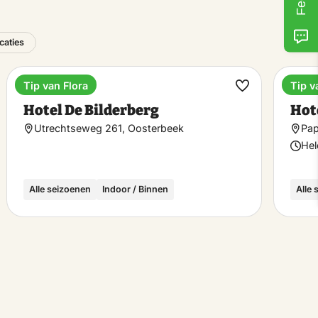
caties
Tip van Flora
Tip v
Hotel
Hote
k
Maak
Hotel De Bilderberg
Hot
riet
favoriet
Utrechtseweg 261, Oosterbeek
Pap
Hel
Alle seizoenen
Indoor / Binnen
Alle