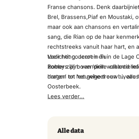
Franse chansons. Denk daarbijniet 
Brel, Brassens,Piaf en Moustaki, o
maar ook aan chansons en vertali
sang, die Rian op de haar kenmerk
rechtstreeks vanuit haar hart, en 
Voor het concert in Tuin de Lage 
toelichting. Jeroen en
zomers zijn: van ‘prille vakantieli
Robby zijn bovendien volbloed mu
harten’ tot ‘eeuwige trouw’…, alle
dragen en het geheel een niveau h
Oosterbeek.
Lees verder…
Alle data