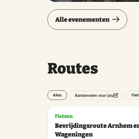
Alle evenementen
Routes
Alles
Fie
Aanbevolen voor jou
Fietsen
Bevrijdingsroute Arnhem e
Wageningen