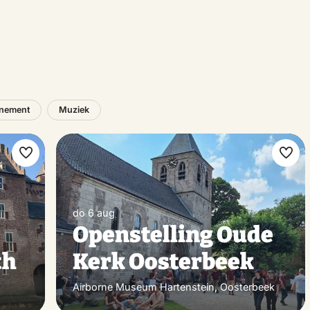
nement
Muziek
Maak
Maa
favoriet
favo
do 6 aug
Openstelling Oude
th
Kerk Oosterbeek
Airborne Museum Hartenstein, Oosterbeek