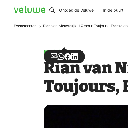
Veluwe
Ontdek de Veluwe
In de buurt
Evenementen
Rian van Nieuwkuijk, L’Amour Toujours, Franse c
Muziek
Deel
Deel
Deel
Deel
Rian van 
via
via
op
op
Email
WhatsApp
Facebook
LinkedIn
Toujours,