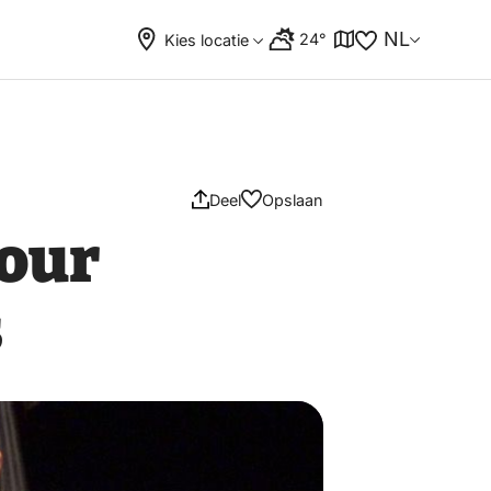
NL
24°
Kies locatie
Deel
Opslaan
mour
s