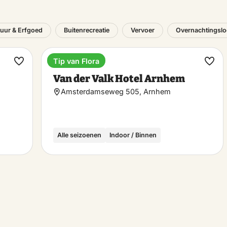
tuur & Erfgoed
Buitenrecreatie
Vervoer
Overnachtingslo
Tip van Flora
Hotel
Maak
Maa
Van der Valk Hotel Arnhem
favoriet
favo
Amsterdamseweg 505, Arnhem
Alle seizoenen
Indoor / Binnen