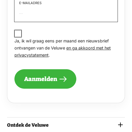
E-MAILADRES
JA,
IK
Ja, ik wil graag eens per maand een nieuwsbrief
WIL
GRAAG
ontvangen van de Veluwe
en ga akkoord met het
EENS
privacystatement
.
PER
MAAND
EEN
NIEUWSBRIEF
Aanmelden
ONTVANGEN
VAN
DE
VELUWE
EN
GA
AKKOORD
MET
Ontdek de Veluwe
HET
PRIVACYSTATEMENT.