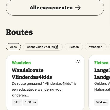
Alle evenementen
Routes
Alles
Fietsen
Wandelen
Aanbevolen voor jou
Wandelen
Fietsen
Maak
Wandelroute
Langs 
favoriet
Vlinderdas4kids
Landg
De route genaamd "Vlinderdas4kids" is
Gelders A
een educatieve wandeling voor
Nationaa
kinderen…
3 km
1:30 uur
57.4 km