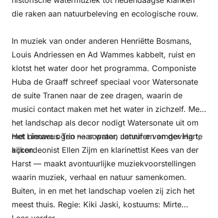
die raken aan natuurbeleving en ecologische rouw.
In muziek van onder anderen Henriëtte Bosmans,
Louis Andriessen en Ad Wammes kabbelt, ruist en
klotst het water door het programma. Componiste
Huba de Graaff schreef speciaal voor Watersonate
de suite Tranen naar de zee dragen, waarin de
musici contact maken met het water in zichzelf. Met
het landschap als decor nodigt Watersonate uit om
met nieuwe ogen naar water, natuur en omgeving te
Het Linnaeus Trio — sopraan Jennifer van der Hart,
kijken.
accordeonist Ellen Zijm en klarinettist Kees van der
Harst — maakt avontuurlijke muziekvoorstellingen
waarin muziek, verhaal en natuur samenkomen.
Buiten, in en met het landschap voelen zij zich het
meest thuis. Regie: Kiki Jaski, kostuums: Mirte
Engelhard
Lees verder…