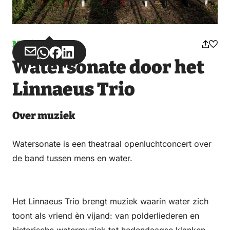
Muziek
Deel
Deel
Deel
Deel
Watersonate door het
via
via
op
op
Email
WhatsApp
Facebook
LinkedIn
Linnaeus Trio
Over muziek
Watersonate is een theatraal openluchtconcert over
de band tussen mens en water.
Het Linnaeus Trio brengt muziek waarin water zich
toont als vriend èn vijand: van polderliederen en
historische watermuziek tot hedendaagse klanken