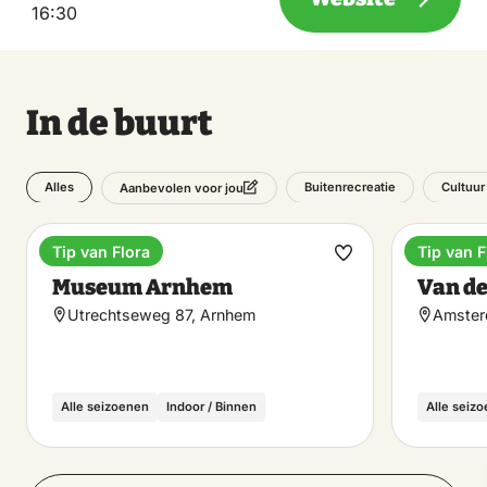
16:30
In de buurt
Alles
Buitenrecreatie
Cultuur
Aanbevolen voor jou
Tip van Flora
Tip van F
Museum
Hotel
Maak
Museum Arnhem
Van de
favoriet
Utrechtseweg 87, Arnhem
Amster
Alle seizoenen
Indoor / Binnen
Alle seiz