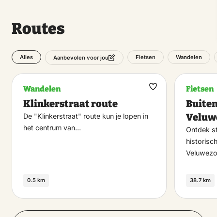
Routes
Alles
Fietsen
Wandelen
Aanbevolen voor jou
Wandelen
Fietsen
Maak
Klinkerstraat route
Buiten
favoriet
Veluw
De "Klinkerstraat" route kun je lopen in
het centrum van…
Ontdek s
historisc
Veluwez
0.5 km
38.7 km