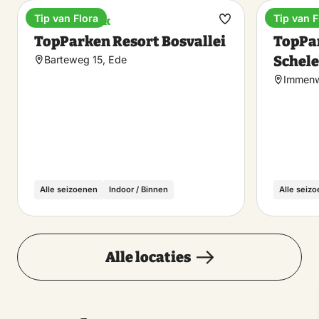
Tip van Flora
Tip van F
Vakantiepark
Vakanti
Maak
TopParken Resort Bosvallei
TopPa
favoriet
Schel
Barteweg 15, Ede
Immenw
Alle seizoenen
Indoor / Binnen
Alle seiz
Alle locaties