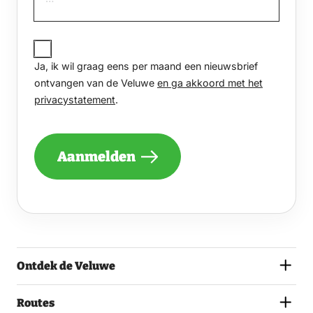
JA,
IK
Ja, ik wil graag eens per maand een nieuwsbrief
WIL
GRAAG
ontvangen van de Veluwe
en ga akkoord met het
EENS
privacystatement
.
PER
MAAND
EEN
NIEUWSBRIEF
Aanmelden
ONTVANGEN
VAN
DE
VELUWE
EN
GA
AKKOORD
MET
Ontdek de Veluwe
HET
PRIVACYSTATEMENT.
(VEREIST)
Routes