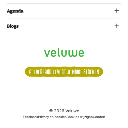
Agenda
Blogs
Volg
© 2026 Veluwe
ons:
Alle data
Feedback
Privacy en cookies
Cookies wijzigen
Colofon