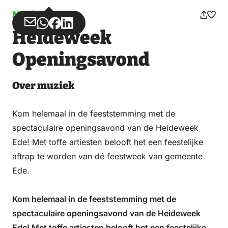
Muziek
Deel
Deel
Deel
Deel
Heideweek
via
via
op
op
Email
WhatsApp
Facebook
LinkedIn
Openingsavond
Over muziek
Kom helemaal in de feeststemming met de
spectaculaire openingsavond van de Heideweek
Ede! Met toffe artiesten belooft het een feestelijke
aftrap te worden van dé feestweek van gemeente
Ede.
Kom helemaal in de feeststemming met de
spectaculaire openingsavond van de Heideweek
Ede! Met toffe artiesten belooft het een feestelijke