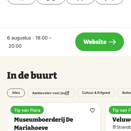
6 augustus · 18:00 –
Website
20:00
In de buurt
Alles
Cultuur & Erfgoed
Buite
Aanbevolen voor jou
Tip van Flora
Tip van F
Museum
Recreat
Maak
Museumboerderij De
Veluw
favoriet
Mariahoeve
Strandb