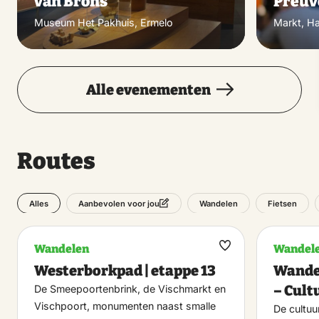
van Brons’
Preuv
Museum Het Pakhuis, Ermelo
Markt, Ha
Alle evenementen
Routes
Alles
Wandelen
Fietsen
Aanbevolen voor jou
Wandelen
Wandel
Maak
Westerborkpad | etappe 13
Wande
favoriet
– Cult
De Smeepoortenbrink, de Vischmarkt en
Vischpoort, monumenten naast smalle
De cultuu