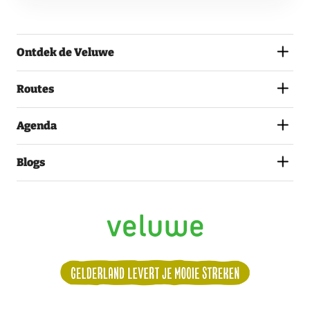
GA
AKKOORD
MET
Ontdek de Veluwe
HET
PRIVACYSTATEMENT.
(VEREIST)
Routes
Agenda
Blogs