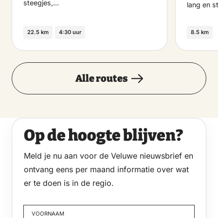
steegjes,…
lang en s
22.5 km
4:30 uur
8.5 km
Alle routes
Op de hoogte blijven?
Meld je nu aan voor de Veluwe nieuwsbrief en
ontvang eens per maand informatie over wat
er te doen is in de regio.
VOORNAAM