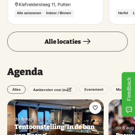
Kiefveldersteeg 11, Putten
Alle seizoenen
Indoor / Binnen
Herfst
L
Alle locaties
Agenda
Feedback
Alles
Evenement
Muziek
Aanbevolen voor jou
Maak
do 6 aug
favoriet
Tentoonstelling ‘In de ban
do 6 aug