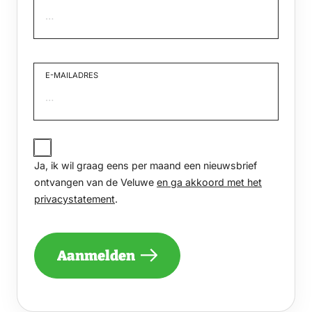
Voornaam
E-MAILADRES
JA,
IK
Ja, ik wil graag eens per maand een nieuwsbrief
WIL
GRAAG
ontvangen van de Veluwe
en ga akkoord met het
EENS
privacystatement
.
PER
MAAND
EEN
NIEUWSBRIEF
Aanmelden
ONTVANGEN
VAN
DE
VELUWE
EN