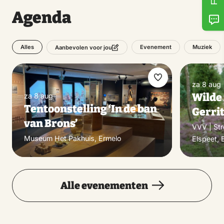
Agenda
Alles
Evenement
Muziek
Aanbevolen voor jou
Maak
za 8 aug
Wilde 
za 8 aug
favoriet
Tentoonstelling ‘In de ban
Gerri
van Brons’
VVV | St
Museum Het Pakhuis, Ermelo
Elspeet, 
Alle evenementen