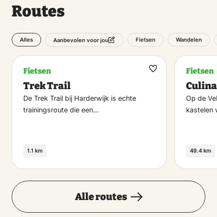
Routes
Alles
Fietsen
Wandelen
Aanbevolen voor jou
Fietsen
Fietsen
Maak
Trek Trail
Culina
favoriet
De Trek Trail bij Harderwijk is echte
Op de Ve
trainingsroute die een…
kastelen
1.1 km
49.4 km
Alle routes