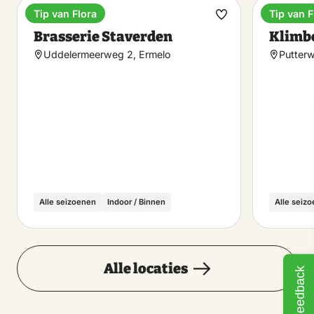
Tip van Flora
Tip van F
Brasserie
Enterta
Maak
Brasserie Staverden
Klimb
favoriet
Uddelermeerweg 2, Ermelo
Putter
Alle seizoenen
Indoor / Binnen
Alle seiz
Alle locaties
Feedback