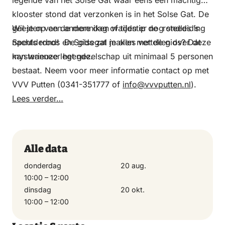
legende van het Solse Gat waar eens een machtig
klooster stond dat verzonken is in het Solse Gat. De
geesten van de monniken waden er nog steeds ’s
Wil je op een andere dag of tijdstip de rondleiding
nachts rond! De gids zal je alles vertellen over deze
Speulderbos en Solsegat maken met de gids? Dat
mysterieuze legende.
kan wanneer het gezelschap uit minimaal 5 personen
bestaat. Neem voor meer informatie contact op met
VVV Putten (0341-351777 of
info@vvvputten.nl
).
Lees verder…
Alle data
donderdag
20 aug.
10:00 – 12:00
dinsdag
20 okt.
10:00 – 12:00