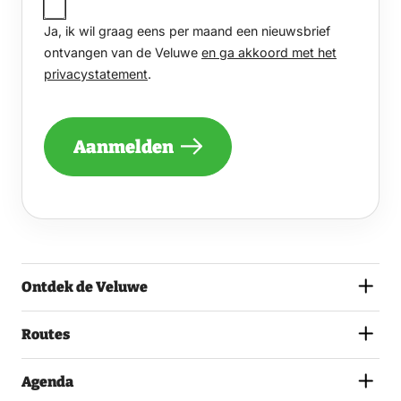
IK
Ja, ik wil graag eens per maand een nieuwsbrief
WIL
GRAAG
ontvangen van de Veluwe
en ga akkoord met het
EENS
privacystatement
.
PER
MAAND
EEN
NIEUWSBRIEF
Aanmelden
ONTVANGEN
VAN
DE
VELUWE
EN
GA
AKKOORD
MET
Ontdek de Veluwe
HET
PRIVACYSTATEMENT.
(VEREIST)
Routes
Agenda