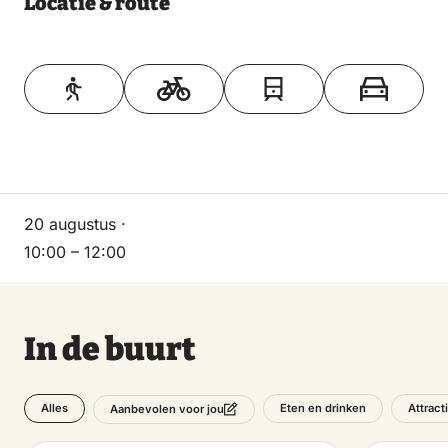
Locatie & route
Toon op kaart
20 augustus ·
10:00 – 12:00
In de buurt
Alles
Eten en drinken
Attract
Aanbevolen voor jou