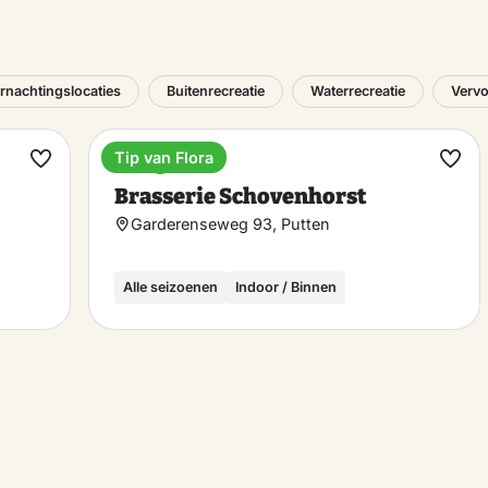
rnachtingslocaties
Buitenrecreatie
Waterrecreatie
Vervo
Tip van Flora
Landgoed
Maak
Maa
Brasserie Schovenhorst
favoriet
favo
Garderenseweg 93, Putten
Alle seizoenen
Indoor / Binnen