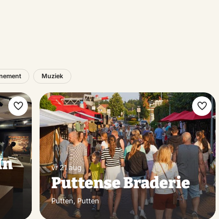
nement
Muziek
Maak
Maa
favoriet
favo
In
vr 21 aug
Puttense Braderie
Putten, Putten