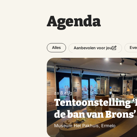
Agenda
Alles
Eve
Aanbevolen voor jou
za 8 aug
Tentoonstelling ‘
de ban van Brons’
Museum Het Pakhuis, Ermelo