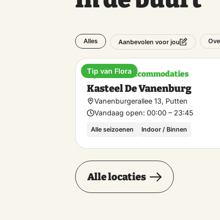
Alles
Ove
Aanbevolen voor jou
Tip van Flora
Bijzondere accommodaties
Kasteel De Vanenburg
Vanenburgerallee 13, Putten
Vandaag open:
00:00 – 23:45
Alle seizoenen
Indoor / Binnen
Alle locaties