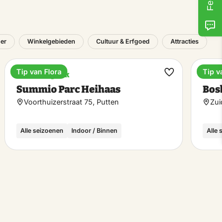
er
Winkelgebieden
Cultuur & Erfgoed
Attracties
Tip van Flora
Tip v
Vakantiepark
Buit
k
Maak
Summio Parc Heihaas
Bos
riet
favoriet
Voorthuizerstraat 75, Putten
Zui
Alle seizoenen
Indoor / Binnen
Alle