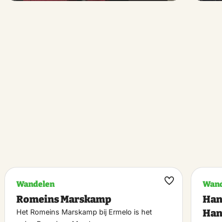
Wandelen
Wand
k
Maak
Romeins Marskamp
Han
riet
favoriet
Han
Het Romeins Marskamp bij Ermelo is het