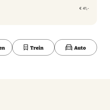
€ 41,-
Toon op kaart
en
Trein
Auto