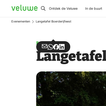
Veluwe
Ontdek de Veluwe
In de buurt
Evenementen
Langetafel Boerderijfeest
Evenement
Deel
Deel
Deel
Deel
Langetafel
via
via
op
op
Email
WhatsApp
Facebook
LinkedIn