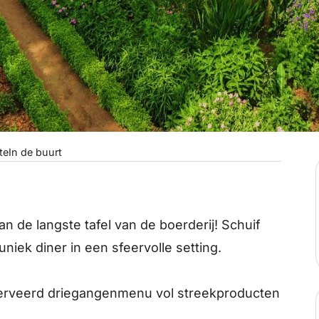
te
In de buurt
n de langste tafel van de boerderij! Schuif
niek diner in een sfeervolle setting.
erveerd driegangenmenu vol streekproducten