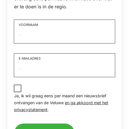
er te doen is in de regio.
VOORNAAM
Voornaam
E-MAILADRES
JA,
IK
Ja, ik wil graag eens per maand een nieuwsbrief
WIL
GRAAG
ontvangen van de Veluwe
en ga akkoord met het
EENS
privacystatement
.
PER
MAAND
EEN
NIEUWSBRIEF