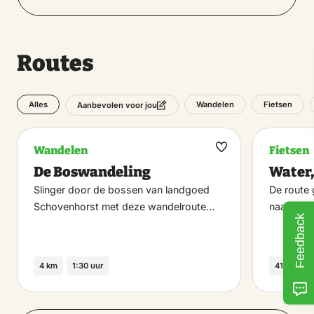
Routes
Alles
Wandelen
Fietsen
Aanbevolen voor jou
Wandelen
Fietsen
Maak
De Boswandeling
Water,
favoriet
Slinger door de bossen van landgoed
De route 
Schovenhorst met deze wandelroute…
naar Drie
Feedback
4 km
1:30 uur
41 km