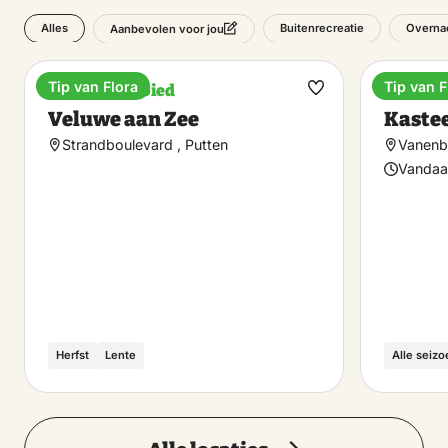
Alles
Buitenrecreatie
Overnac
Aanbevolen voor jou
Tip van Flora
Tip van F
Recreatiegebied
Bijzond
Maak
Veluwe aan Zee
Kaste
favoriet
Strandboulevard , Putten
Vanenbu
Vandaa
Herfst
Lente
Alle seiz