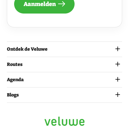
Aanmelden
ONTVANGEN
VAN
DE
VELUWE
EN
GA
AKKOORD
MET
Ontdek de Veluwe
HET
PRIVACYSTATEMENT.
(VEREIST)
Routes
Agenda
Blogs