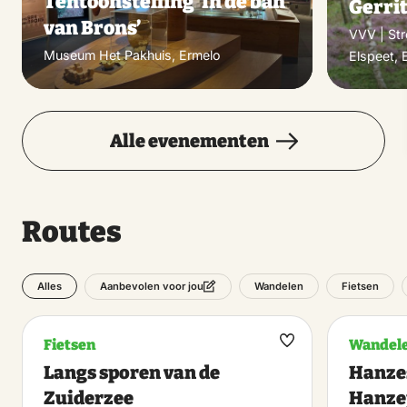
Tentoonstelling ‘In de ban
Gerri
van Brons’
VVV | St
Museum Het Pakhuis, Ermelo
Elspeet, 
Alle evenementen
Routes
Alles
Wandelen
Fietsen
Aanbevolen voor jou
Fietsen
Wandel
Maak
Langs sporen van de
Hanzes
favoriet
Zuiderzee
Hanzep