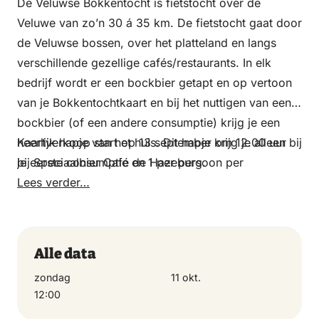
De Veluwse Bokkentocht is fietstocht over de
Veluwe van zo’n 30 á 35 km. De fietstocht gaat door
de Veluwse bossen, over het platteland en langs
verschillende gezellige cafés/restaurants. In elk
bedrijf wordt er een bockbier getapt en op vertoon
van je Bokkentochtkaart en bij het nuttigen van een
bockbier (of een andere consumptie) krijg je een
heerlijk hapje van het huis. Dit hapje krijg je alleen bij
Kaartverkoop start op 13 september om 12.00 uur
je eerste consumptie en 1 per persoon per
bij Speciaalbier Café de Hazeburg.
deelnemend bedrijf.
Lees verder…
De drankjes betaal je zelf.
Bij elk
café ontvang je een stempel en een volle kaart is
een Veluwse Bokkenkruisje waard. Om de tocht voor
iedereen leuk te houden (dus ook voor mensen die
Alle data
niet deelnemen), is het
niet
toegestaan om aan de
zondag
11 okt.
bokkentocht deel te nemen met een bierfiets.
12:00