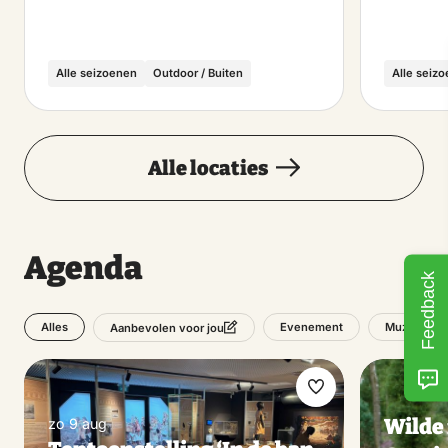
Alle seizoenen
Outdoor / Buiten
Alle seiz
Alle locaties
Agenda
Feedback
Alles
Evenement
Muziek
Aanbevolen voor jou
Maak
Wilde 
zo 9 aug
favoriet