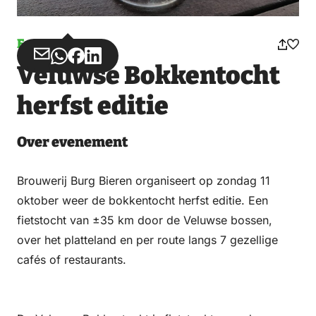
Evenement
Deel
Deel
Deel
Deel
Veluwse Bokkentocht
via
via
op
op
Email
WhatsApp
Facebook
LinkedIn
herfst editie
Over evenement
Brouwerij Burg Bieren organiseert op zondag 11
oktober weer de bokkentocht herfst editie. Een
fietstocht van ±35 km door de Veluwse bossen,
over het platteland en per route langs 7 gezellige
cafés of restaurants.