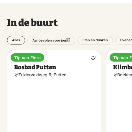
In de buurt
Alles
Eten en drinken
Evene
Aanbevolen voor jou
Tip van Flora
Tip van F
Buitenbad
Enterta
Maak
Bosbad Putten
Klimb
favoriet
Zuiderveldweg 6, Putten
Boekhor