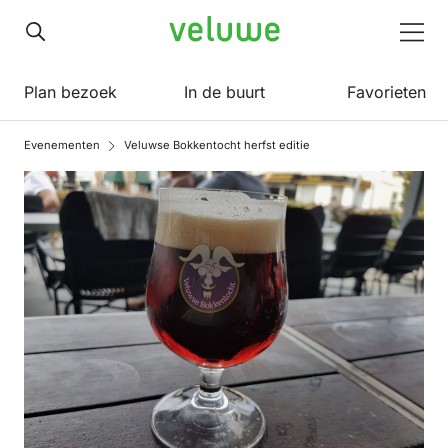
Veluwe
Men
Plan bezoek
In de buurt
Favorieten
Evenementen
Veluwse Bokkentocht herfst editie