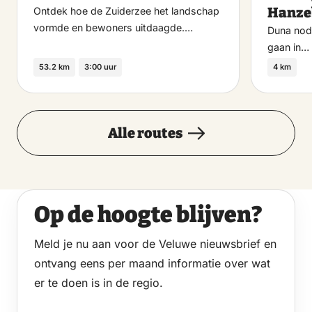
Hanze
Ontdek hoe de Zuiderzee het landschap
vormde en bewoners uitdaagde.…
Duna nodi
gaan in…
53.2 km
3:00 uur
4 km
Alle routes
Op de hoogte blijven?
Meld je nu aan voor de Veluwe nieuwsbrief en
ontvang eens per maand informatie over wat
er te doen is in de regio.