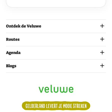
VELUWE
EN
GA
AKKOORD
MET
Ontdek de Veluwe
HET
PRIVACYSTATEMENT.
(VEREIST)
Routes
Agenda
Blogs