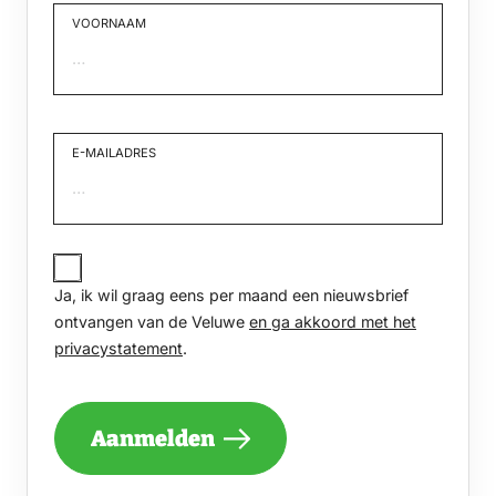
VOORNAAM
Voornaam
E-MAILADRES
JA,
IK
Ja, ik wil graag eens per maand een nieuwsbrief
WIL
GRAAG
ontvangen van de Veluwe
en ga akkoord met het
EENS
privacystatement
.
PER
MAAND
EEN
NIEUWSBRIEF
Aanmelden
ONTVANGEN
VAN
DE