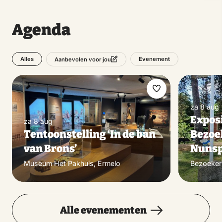
Agenda
Alles
Evenement
Aanbevolen voor jou
Maak
za 8 aug
favoriet
Exposi
za 8 aug
Tentoonstelling ‘In de ban
Bezoe
van Brons’
Nunsp
Museum Het Pakhuis, Ermelo
Bezoeker
Alle evenementen