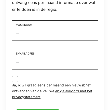
ontvang eens per maand informatie over wat
er te doen is in de regio.
VOORNAAM
Voornaam
E-MAILADRES
JA,
IK
Ja, ik wil graag eens per maand een nieuwsbrief
WIL
GRAAG
ontvangen van de Veluwe
en ga akkoord met het
EENS
privacystatement
.
PER
MAAND
EEN