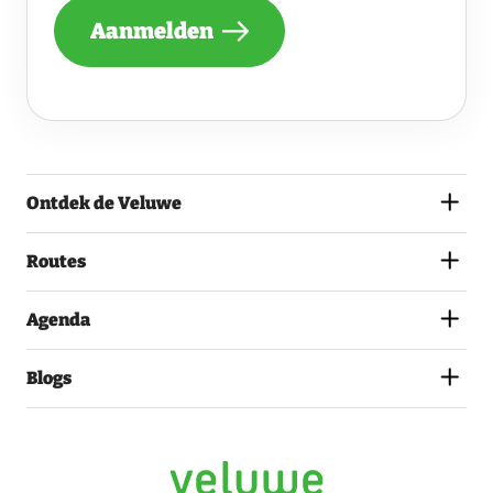
NIEUWSBRIEF
Aanmelden
ONTVANGEN
VAN
DE
VELUWE
EN
GA
AKKOORD
MET
Ontdek de Veluwe
HET
PRIVACYSTATEMENT.
(VEREIST)
Routes
Agenda
Blogs