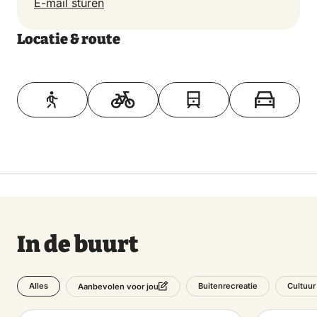
E-mail sturen
Locatie & route
Toon op kaart
In de buurt
Alles
Buitenrecreatie
Cultuur
Aanbevolen voor jou