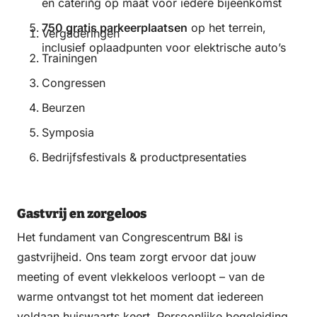
en catering op maat voor iedere bijeenkomst
750 gratis parkeerplaatsen
op het terrein,
Vergaderingen
inclusief oplaadpunten voor elektrische auto’s
Trainingen
Congressen
Beurzen
Symposia
Bedrijfsfestivals & productpresentaties
Gastvrij en zorgeloos
Het fundament van Congrescentrum B&I is
gastvrijheid. Ons team zorgt ervoor dat jouw
meeting of event vlekkeloos verloopt – van de
warme ontvangst tot het moment dat iedereen
voldaan huiswaarts keert. Persoonlijke begeleiding,