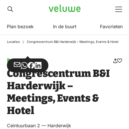
Veluwe
Men
Plan bezoek
In de buurt
Favorieten
Locaties
Congrescentrum B&I Harderwijk – Meetings, Events & Hotel
Beurs
Deel
Deel
Deel
Deel
Congrescentrum B&I
via
via
op
op
Email
WhatsApp
Facebook
LinkedIn
Harderwijk –
Meetings, Events &
Hotel
Ceintuurbaan 2 — Harderwijk