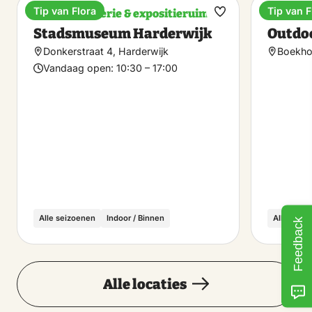
Tip van Flora
Tip van F
Museum, galerie & expositieruimte
Fietsve
Maak
Stadsmuseum Harderwijk
Outdo
favoriet
Donkerstraat 4, Harderwijk
Boekhor
Vandaag open:
10:30 – 17:00
Alle seizoenen
Indoor / Binnen
Alle seiz
Feedback
Alle locaties