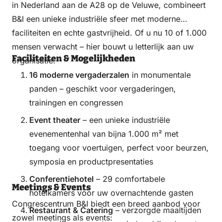
in Nederland aan de A28 op de Veluwe, combineert
B&I een unieke industriële sfeer met moderne
faciliteiten en echte gastvrijheid. Of u nu 10 of 1.000
mensen verwacht – hier bouwt u letterlijk aan uw
Faciliteiten & Mogelijkheden
organisatie.
16 moderne vergaderzalen
in monumentale
panden – geschikt voor vergaderingen,
trainingen en congressen
Event theater
– een unieke industriële
evenementenhal van bijna 1.000 m² met
toegang voor voertuigen, perfect voor beurzen,
symposia en productpresentaties
Conferentiehotel
– 29 comfortabele
Meetings & Events
hotelkamers voor uw overnachtende gasten
Congrescentrum B&I biedt een breed aanbod voor
Restaurant & Catering
– verzorgde maaltijden
zowel meetings als events: