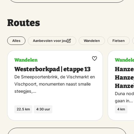
Routes
Alles
Wandelen
Fietsen
Aanbevolen voor jou
Wandelen
Wandel
Maak
Westerborkpad | etappe 13
Hanzes
favoriet
Hanzep
De Smeepoortenbrink, de Vischmarkt en
Vischpoort, monumenten naast smalle
Hanze
steegjes,…
Duna nodi
gaan in…
22.5 km
4:30 uur
4 km