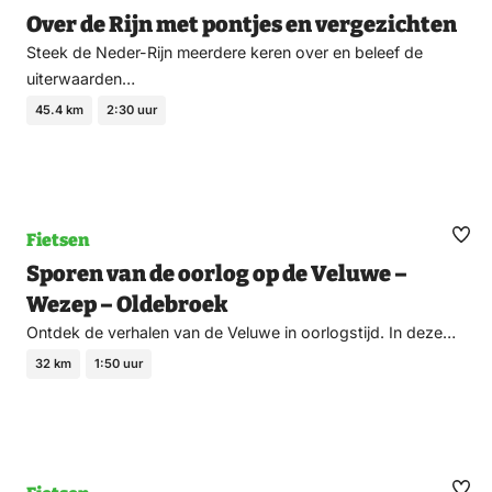
Ma
Over de Rijn met pontjes en vergezichten
fav
Steek de Neder-Rijn meerdere keren over en beleef de
uiterwaarden…
45.4 km
2:30 uur
Fietsen
Ma
Sporen van de oorlog op de Veluwe –
fav
Wezep – Oldebroek
Ontdek de verhalen van de Veluwe in oorlogstijd. In deze…
32 km
1:50 uur