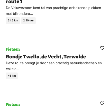
route 1
De Veluwezoom kent tal van prachtige onbekende plekken
met bijzondere…
51.6 km
2:10 uur
Fietsen
Ma
Rondje Twello, de Vecht, Terwolde
fav
Deze route brengt je door een prachtig natuurlandschap en
enkele…
45 km
Fietsen
Ma