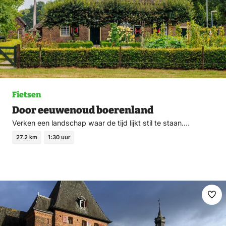
Fietsen
Door eeuwenoud boerenland
Verken een landschap waar de tijd lijkt stil te staan.…
27.2 km
1:30 uur
Ma
fav