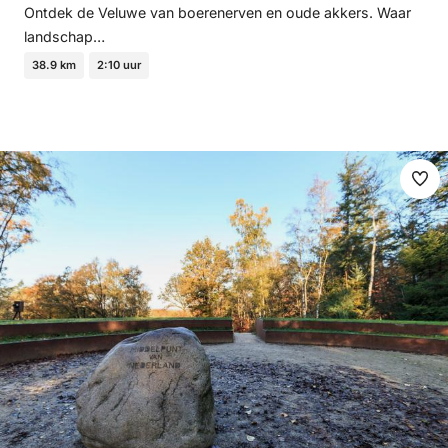
Ontdek de Veluwe van boerenerven en oude akkers. Waar
landschap…
38.9 km
2:10 uur
Ma
fav