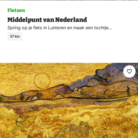
Fietsen
Middelpunt van Nederland
Spring op je fiets in Lunteren en maak een tochtje…
37 km
Ma
fav