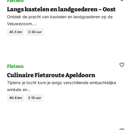
Fietsen
Ma
Langs kastelen en landgoederen – Oost
fav
Ontdek de pracht van kastelen en landgoederen op de
Veluwezoom.…
45.5 km
2:30 uur
Fietsen
Ma
Culinaire Fietsroute Apeldoorn
fav
Tijdens je tocht kom je langs verschillende ambachtelijke
winkels en…
40.4 km
2:10 uur