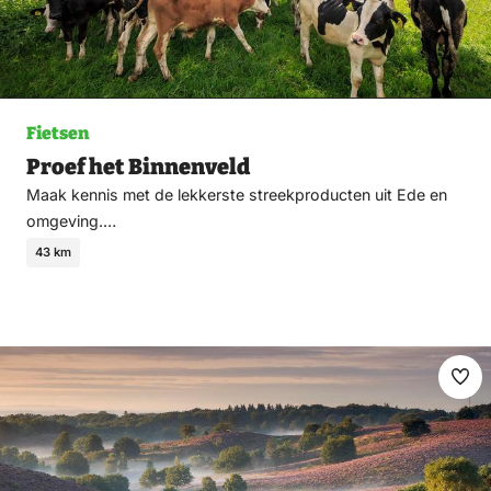
Fietsen
Proef het Binnenveld
Maak kennis met de lekkerste streekproducten uit Ede en
omgeving.…
43 km
Ma
fav