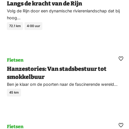
Langs de kracht van de Rijn
fav
Volg de Rijn door een dynamische rivierenlandschap dat bij
hoog…
72.1 km
4:00 uur
Fietsen
Ma
Hanzestories: Van stadsbestuur tot
fav
smokkelbuur
Ben je klaar om de poorten naar de fascinerende wereld…
45 km
Fietsen