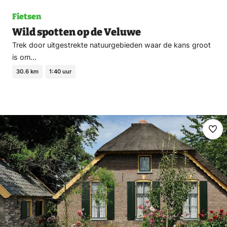
Fietsen
Wild spotten op de Veluwe
Trek door uitgestrekte natuurgebieden waar de kans groot
is om…
30.6 km
1:40 uur
Ma
fav