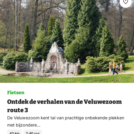
Ma
fav
Fietsen
Ontdek de verhalen van de Veluwezoom
route 3
De Veluwezoom kent tal van prachtige onbekende plekken
met bijzondere…
43 km
2:40 uur