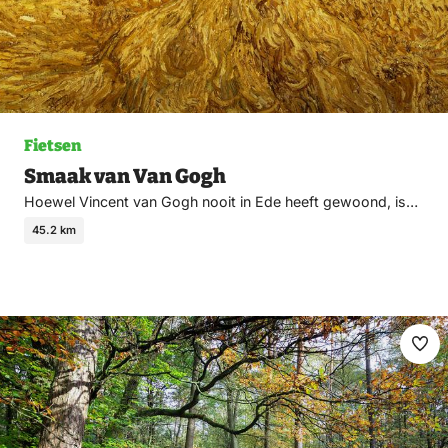
Fietsen
Smaak van Van Gogh
Hoewel Vincent van Gogh nooit in Ede heeft gewoond, is…
45.2 km
Ma
fav