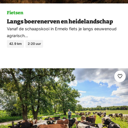
Fietsen
Langs boerenerven en heidelandschap
Vanaf de schaapskooi in Ermelo fiets je langs eeuwenoud
agrarisch…
42.9 km
2:20 uur
Ma
fav