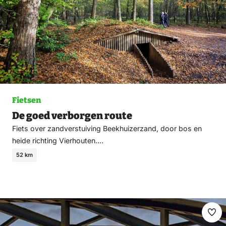
Fietsen
De goed verborgen route
Fiets over zandverstuiving Beekhuizerzand, door bos en
heide richting Vierhouten.…
52 km
Ma