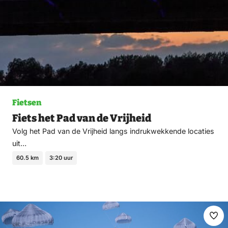
Fietsen
Fiets het Pad van de Vrijheid
Volg het Pad van de Vrijheid langs indrukwekkende locaties
uit…
60.5 km
3:20 uur
Ma