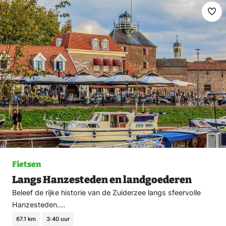
Ma
fav
Fietsen
Langs Hanzesteden en landgoederen
Beleef de rijke historie van de Zuiderzee langs sfeervolle
Hanzesteden.…
67.1 km
3:40 uur