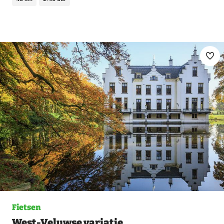
Ma
fav
Fietsen
West-Veluwse variatie