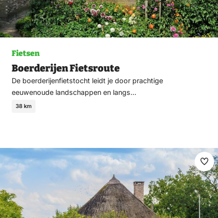
Fietsen
Boerderijen Fietsroute
De boerderijenfietstocht leidt je door prachtige
eeuwenoude landschappen en langs…
38 km
Ma
fav