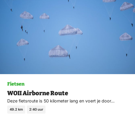
fav
Fietsen
WOII Airborne Route
Deze fietsroute is 50 kilometer lang en voert je door…
49.2 km
2:40 uur