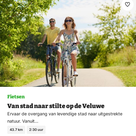
Ma
fav
Fietsen
Van stad naar stilte op de Veluwe
Ervaar de overgang van levendige stad naar uitgestrekte
natuur. Vanuit…
43.7 km
2:30 uur