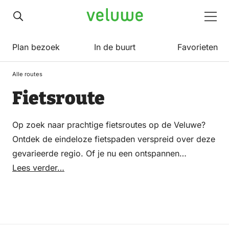
Veluwe
Men
Plan bezoek
In de buurt
Favorieten
Alle routes
Fietsroute
Op zoek naar prachtige fietsroutes op de Veluwe?
Ontdek de eindeloze fietspaden verspreid over deze
gevarieerde regio. Of je nu een ontspannen
fietstocht wilt maken door schilderachtige dorpjes of
Lees verder…
op zoek bent naar uitdagende routes door
heuvelachtig terrein, de Veluwe heeft voor elke
fietser wat wils. Van familievriendelijke fietsroutes
langs rustige natuurgebieden tot sportieve tochten