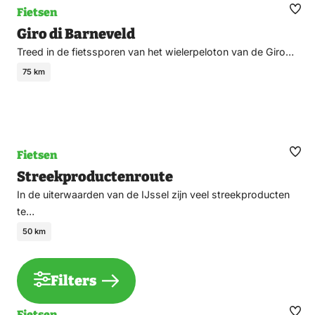
Fietsen
Ma
Giro di Barneveld
fav
Treed in de fietssporen van het wielerpeloton van de Giro…
75 km
Fietsen
Ma
Streekproductenroute
fav
In de uiterwaarden van de IJssel zijn veel streekproducten
te…
50 km
Filters
Fietsen