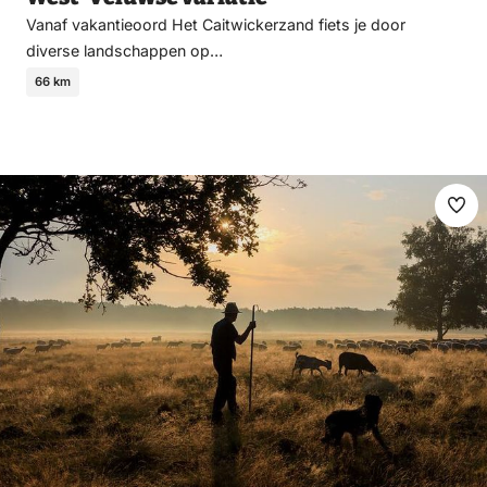
Vanaf vakantieoord Het Caitwickerzand fiets je door
diverse landschappen op…
66 km
Ma
fav