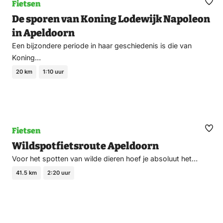
Fietsen
Ma
De sporen van Koning Lodewijk Napoleon
fav
in Apeldoorn
Een bijzondere periode in haar geschiedenis is die van
Koning…
20 km
1:10 uur
Fietsen
Ma
Wildspotfietsroute Apeldoorn
fav
Voor het spotten van wilde dieren hoef je absoluut het…
41.5 km
2:20 uur