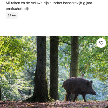
Militairen en de Veluwe zijn al zeker honderdvijftig jaar
onafscheidelijk.…
54 km
Ma
fav